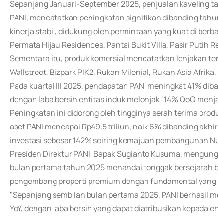
Sepanjang Januari-September 2025, penjualan kaveling 
PANI, mencatatkan peningkatan signifikan dibanding tah
kinerja stabil, didukung oleh permintaan yang kuat di berb
Permata Hijau Residences, Pantai Bukit Villa, Pasir Putih
Sementara itu, produk komersial mencatatkan lonjakan t
Wallstreet, Bizpark PIK2, Rukan Milenial, Rukan Asia Afrika
Pada kuartal III 2025, pendapatan PANI meningkat 41% diba
dengan laba bersih entitas induk melonjak 114% QoQ menja
Peningkatan ini didorong oleh tingginya serah terima produ
aset PANI mencapai Rp49,5 triliun, naik 6% dibanding akhir
investasi sebesar 142% seiring kemajuan pembangunan Nus
Presiden Direktur PANI, Bapak Sugianto Kusuma, mengung
bulan pertama tahun 2025 menandai tonggak bersejarah ba
pengembang properti premium dengan fundamental yang s
"Sepanjang sembilan bulan pertama 2025, PANI berhasil m
YoY, dengan laba bersih yang dapat diatribusikan kepada e