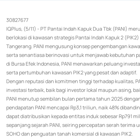
30827677
IQPlus, (5/11) - PT Pantai Indah Kapuk Dua Tbk (PANI) m
berlokasi di kawasan strategis Pantai Indah Kapuk 2 (PIK2
Tangerang. PANI mengusung konsep pengembangan kawasan
serta senantiasa berinovasi untuk menjawab kebutuhan pas
di Bursa Efek Indonesia, PANI menawarkan peluang investas
serta pertumbuhan kawasan PIK2 yang pesat dan adaptif.
Dengan reputasi dan komitmen tinggi terhadap kualitas, PA
investasi terbaik, baik bagi investor lokal maupun asing, ba
PANI menutup sembilan bulan pertama tahun 2025 dengan 
pendapatan PANI mencapai Rp3,1 triliun, naik 48% dibandin
dapat diatribusikan kepada entitas induk sebesar Rp791 mil
sepanjang sejarah PANI, seiring percepatan serah terima u
SOHO dan penguatan tanah komersial di kawasan PIK2.