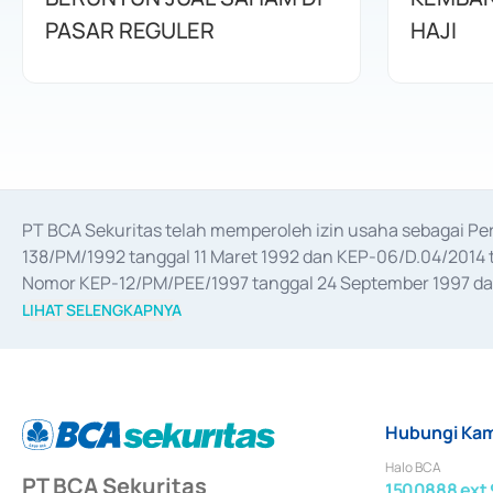
PASAR REGULER
HAJI
PT BCA Sekuritas telah memperoleh izin usaha sebagai P
138/PM/1992 tanggal 11 Maret 1992 dan KEP-06/D.04/2014 t
Nomor KEP-12/PM/PEE/1997 tanggal 24 September 1997 dan 
merger, akuisisi, divestasi, dan 
join venture
 berdasarkan su
LIHAT SELENGKAPNYA
dari Bank Indonesia antara lain sebagai Perantara Pelaksan
Bank Indonesia sebagai Lembaga Pendukung Penerbitan, Tr
tahun 2018.
Hubungi Kam
Halo BCA
PT BCA Sekuritas
1500888 ext 