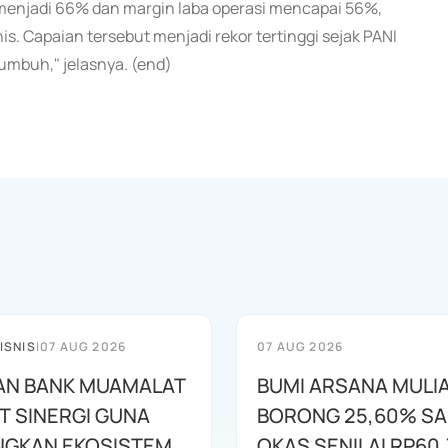
r menjadi 66% dan margin laba operasi mencapai 56%,
is. Capaian tersebut menjadi rekor tertinggi sejak PANI
umbuh," jelasnya. (end)
ISNIS
|
07 AUG 2026
07 AUG 2026
AN BANK MUAMALAT
BUMI ARSANA MULI
T SINERGI GUNA
BORONG 25,60% S
GKAN EKOSISTEM
OKAS SENILAI RP60,