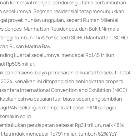
tanah komersial menjadi pendorong utama pertumbuhan
un sebelumnya. Segmen residensial tetap menunjukkan
agai proyek hunian unggulan, seperti Rumah Milenial,
 Residences, Manhattan Residences, dan Bukit Nirmala.
ertinggi tumbuh 114% YoY seperti SOHO Manhattan, SOHO
, dan Rukan Marina Bay.
nding kuartal sebelumnya, mencapai Rp1,45 triliun,
di Rp505 miliar.
k dan efisiensi biaya pemasaran di kuartal tersebut. Total
 2024. Kenaikan ini ditopang oleh peningkatan properti
antara International Convention and Exhibition (NICE)
kapkan bahwa capaian luar biasa sepanjang sembilan
gi PANI sekaligus memperkuat posisi PANI sebagai
emakin solid.
embukukan pendapatan sebesar Rp3,1 triliun, naik 48%
ntitas induk mencapai Rp791 miliar, tumbuh 62% YoY.