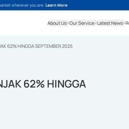
market wherever you are.
Learn More
About Us
Our Service
Latest News
R
JAK 62% HINGGA SEPTEMBER 2025
NJAK 62% HINGGA