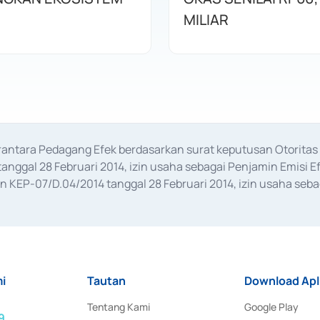
MILIAR
erantara Pedagang Efek berdasarkan surat keputusan Otorit
anggal 28 Februari 2014, izin usaha sebagai Penjamin Emisi E
KEP-07/D.04/2014 tanggal 28 Februari 2014, izin usaha sebag
rat keputusan Otoritas Jasa Keuangan Nomor S-67/PM.21/2017 t
aan Transaksi Sertifikat Deposito di Pasar Uang yang izinnya d
ansaksi, serta Penatausahaan dan Penyelesaian Transaksi Sur
i
Tautan
Download Apl
Tentang Kami
Google Play
9