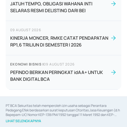
JATUH TEMPO, OBLIGASI WAHANA INTI
SELARAS RESMI DELISTING DARI BEI
09 AUGUST 2026
KINERJA MONCER, RMKE CATAT PENDAPATAN
RP1,6 TRILIUN DI SEMESTER I 2026
EKONOMI BISNIS
|
09 AUGUST 2026
PEFINDO BERIKAN PERINGKAT idAA+ UNTUK
BANK DIGITAL BCA
PT BCA Sekuritas telah memperoleh izin usaha sebagai Perantara 
Pedagang Efek berdasarkan surat keputusan Otoritas Jasa Keuangan (d.h 
Bapepam-LK) Nomor KEP-138/PM/1992 tanggal 11 Maret 1992 dan KEP-
06/D.04/2014 tanggal 28 Februari 2014, izin usaha sebagai Penjamin Emisi 
LIHAT SELENGKAPNYA
Efek berdasarkan surat keputusan Otoritas Jasa Keuangan Nomor KEP-