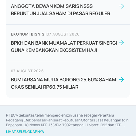
ANGGOTA DEWAN KOMISARIS NSSS
BERUNTUN JUAL SAHAM DI PASAR REGULER
EKONOMI BISNIS
|
07 AUGUST 2026
BPKH DAN BANK MUAMALAT PERKUAT SINERGI
GUNA KEMBANGKAN EKOSISTEM HAJI
07 AUGUST 2026
BUMI ARSANA MULIA BORONG 25,60% SAHAM
OKAS SENILAI RP60,75 MILIAR
PT BCA Sekuritas telah memperoleh izin usaha sebagai Perantara 
Pedagang Efek berdasarkan surat keputusan Otoritas Jasa Keuangan (d.h 
Bapepam-LK) Nomor KEP-138/PM/1992 tanggal 11 Maret 1992 dan KEP-
06/D.04/2014 tanggal 28 Februari 2014, izin usaha sebagai Penjamin Emisi 
LIHAT SELENGKAPNYA
Efek berdasarkan surat keputusan Otoritas Jasa Keuangan Nomor KEP-