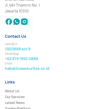
2017 and other business licenses from Bank Indonesia as a Supporting
Institution for the Issuance, Transaction, and Administration and
Jl. MH Thamrin No. 1
Settlement of Commercial Paper Transactions whose license was issued in
Jakarta 10310
2018.
Contact Us
Halo BCA
1500888 ext 9
WhatsApp
+62 819 1950 0888
Email
halo@bcasekuritas.co.id
Links
About Us
Our Services
Latest News
Trading Platform