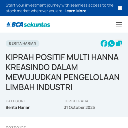
Start your investment journey with seamless access to the
stock market wherever you are.
Learn More
BERITA HARIAN
KIPRAH POSITIF MULTI HANNA
KREASINDO DALAM
MEWUJUDKAN PENGELOLAAN
LIMBAH INDUSTRI
KATEGORI
TERBIT PADA
Berita Harian
31 October 2025