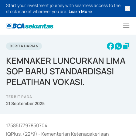
Start your investment journey with seamless access to the
stock market wherever you are.
Learn More
BERITA HARIAN
KEMNAKER LUNCURKAN LIMA
SOP BARU STANDARDISASI
PELATIHAN VOKASI.
TERBIT PADA
21 September 2025
1758517797850704
IQPlus, (22/9) - Kementerian Ketenagakerjaan