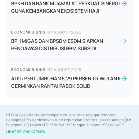
BPKH DAN BANK MUAMALAT PERKUAT SINERGI
GUNA KEMBANGKAN EKOSISTEM HAJI
EKONOMI BISNIS
|
07 AUGUST 2026
BPH MIGAS DAN BPSDM ESDM SIAPKAN
PENGAWAS DISTRIBUSI BBM SUBSIDI
EKONOMI BISNIS
|
07 AUGUST 2026
ALFI : PERTUMBUHAN 5,29 PERSEN TRIWULAN II
CERMINKAN RANTAI PASOK SOLID
PT BCA Sekuritas telah memperoleh izin usaha sebagai Perantara 
Pedagang Efek berdasarkan surat keputusan Otoritas Jasa Keuangan (d.h 
Bapepam-LK) Nomor KEP-138/PM/1992 tanggal 11 Maret 1992 dan KEP-
06/D.04/2014 tanggal 28 Februari 2014, izin usaha sebagai Penjamin Emisi 
LIHAT SELENGKAPNYA
Efek berdasarkan surat keputusan Otoritas Jasa Keuangan Nomor KEP-