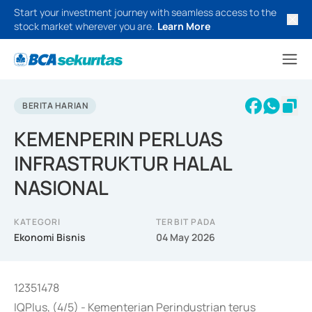
Start your investment journey with seamless access to the
stock market wherever you are.
Learn More
BERITA HARIAN
KEMENPERIN PERLUAS
INFRASTRUKTUR HALAL
NASIONAL
KATEGORI
TERBIT PADA
Ekonomi Bisnis
04 May 2026
12351478
IQPlus, (4/5) - Kementerian Perindustrian terus