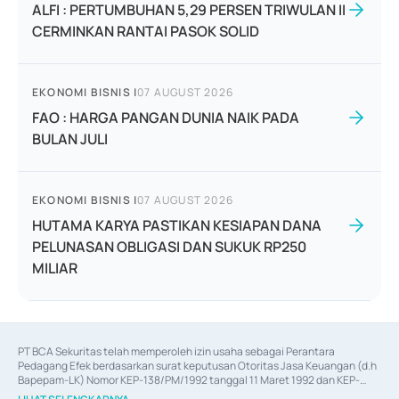
ALFI : PERTUMBUHAN 5,29 PERSEN TRIWULAN II
CERMINKAN RANTAI PASOK SOLID
EKONOMI BISNIS
|
07 AUGUST 2026
FAO : HARGA PANGAN DUNIA NAIK PADA
BULAN JULI
EKONOMI BISNIS
|
07 AUGUST 2026
HUTAMA KARYA PASTIKAN KESIAPAN DANA
PELUNASAN OBLIGASI DAN SUKUK RP250
MILIAR
PT BCA Sekuritas telah memperoleh izin usaha sebagai Perantara 
Pedagang Efek berdasarkan surat keputusan Otoritas Jasa Keuangan (d.h 
Bapepam-LK) Nomor KEP-138/PM/1992 tanggal 11 Maret 1992 dan KEP-
06/D.04/2014 tanggal 28 Februari 2014, izin usaha sebagai Penjamin Emisi 