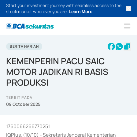
Start your investment journey with seamless access to the
stock market wherever you are.
Learn More
BERITA HARIAN
KEMENPERIN PACU SAIC
MOTOR JADIKAN RI BASIS
PRODUKSI
TERBIT PADA
09 October 2025
1760066266770251
IQPlus, (10/10) - Sekretaris Jenderal Kementerian