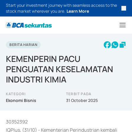
Start your investment journey with seamless access to the
stock market wherever you are.
Learn More
BERITA HARIAN
KEMENPERIN PACU
PENGUATAN KESELAMATAN
INDUSTRI KIMIA
KATEGORI
TERBIT PADA
Ekonomi Bisnis
31 October 2025
30352392
IQPlus, (31/10) - Kementerian Perindustrian kembali