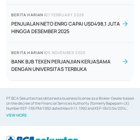
BERITA HARIAN
|
27 FEBRUARY 2026
PENJUALAN NETO ENRG CAPAI USD498,1 JUTA
HINGGA DESEMBER 2025
BERITA HARIAN
|
25 NOVEMBER 2025
BANK BJB TEKEN PERJANJIAN KERJASAMA
DENGAN UNIVERSITAS TERBUKA
PT BCA Sekuritas has obtained a business license as a Broker-Dealer based
on the decree of the Financial Services Authority (formerly Bapepam-LK)
Number KEP-138/PM/1992 dated March 11, 1992 and KEP-06/D.04/2014
dated February 28, 2014, a business license as an Underwriter based on the
VIEW MORE
decree of the Financial Services Authority Number KEP-12/PM/PEE/1997
dated September 24, 1997 and KEP-07/D.04/2014 dated February 28, 2014,
a business license as a provider of Advisory Services on mergers,
acquisitions, divestments, and joint ventures based on the decree of the
Financial Services Authority Number S-67/PM.21/2014 dated February 28,