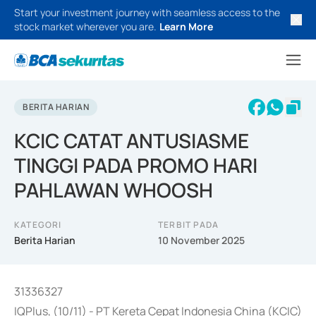
Start your investment journey with seamless access to the
stock market wherever you are.
Learn More
BERITA HARIAN
KCIC CATAT ANTUSIASME
TINGGI PADA PROMO HARI
PAHLAWAN WHOOSH
KATEGORI
TERBIT PADA
Berita Harian
10 November 2025
31336327
IQPlus, (10/11) - PT Kereta Cepat Indonesia China (KCIC)