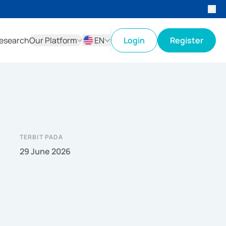
esearch
Our Platform
EN
Login
Register
ID
EN
TERBIT PADA
29 June 2026