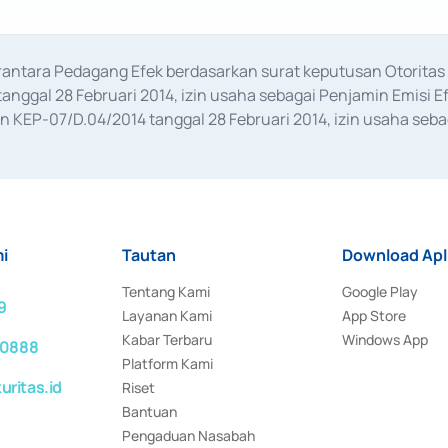
erantara Pedagang Efek berdasarkan surat keputusan Otorit
anggal 28 Februari 2014, izin usaha sebagai Penjamin Emisi E
KEP-07/D.04/2014 tanggal 28 Februari 2014, izin usaha sebag
rat keputusan Otoritas Jasa Keuangan Nomor S-67/PM.21/2017 t
aan Transaksi Sertifikat Deposito di Pasar Uang yang izinnya d
ansaksi, serta Penatausahaan dan Penyelesaian Transaksi Sur
i
Tautan
Download Apl
Tentang Kami
Google Play
9
Layanan Kami
App Store
Kabar Terbaru
Windows App
 0888
Platform Kami
ritas.id
Riset
Bantuan
Pengaduan Nasabah