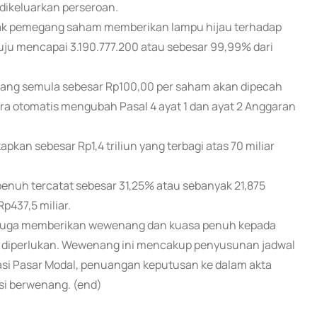
dikeluarkan perseroan.
lak pemegang saham memberikan lampu hijau terhadap
setuju mencapai 3.190.777.200 atau sebesar 99,99% dari
 yang semula sebesar Rp100,00 per saham akan dipecah
ara otomatis mengubah Pasal 4 ayat 1 dan ayat 2 Anggaran
kan sebesar Rp1,4 triliun yang terbagi atas 70 miliar
penuh tercatat sebesar 31,25% atau sebanyak 21,875
p437,5 miliar.
t juga memberikan wewenang dan kuasa penuh kepada
g diperlukan. Wewenang ini mencakup penyusunan jadwal
lasi Pasar Modal, penuangan keputusan ke dalam akta
si berwenang. (end)