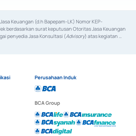
as Jasa Keuangan (d.h Bapepam-LK) Nomor KEP-
fek berdasarkan surat keputusan Otoritas Jasa Keuangan 
ai penyedia Jasa Konsultasi (
Advisory
) atas kegiatan 
anggal 3 Februari 2017, dan beberapa izin usaha lainnya 
iterbitkan pada tahun 2017 dan izin usaha lainnya dari 
at Berharga Komersial yang izinnya diterbitkan pada 
ikasi
Perusahaan Induk
BCA Group