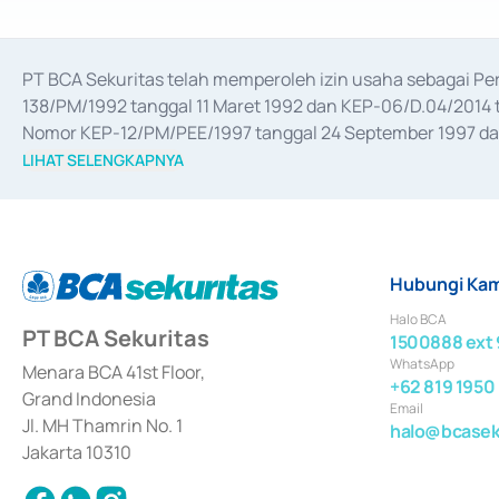
PT BCA Sekuritas telah memperoleh izin usaha sebagai P
138/PM/1992 tanggal 11 Maret 1992 dan KEP-06/D.04/2014 t
Nomor KEP-12/PM/PEE/1997 tanggal 24 September 1997 dan 
merger, akuisisi, divestasi, dan 
join venture
 berdasarkan su
LIHAT SELENGKAPNYA
dari Bank Indonesia antara lain sebagai Perantara Pelaksan
Bank Indonesia sebagai Lembaga Pendukung Penerbitan, Tr
tahun 2018.
Hubungi Kam
Halo BCA
PT BCA Sekuritas
1500888 ext 
WhatsApp
Menara BCA 41st Floor,
+62 819 1950
Grand Indonesia
Email
Jl. MH Thamrin No. 1
halo@bcaseku
Jakarta 10310