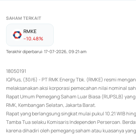
SAHAM TERKAIT
RMKE
-
-10.48
%
Terakhir diperbarui
:
17-07-2026, 09:21:am
18050191
IQPlus, (30/6) - PT RMK Energy Tbk. (RMKE) resmi menga
melaksanakan aksi korporasi pemecahan nilai nominal saha
Rapat Umum Pemegang Saham Luar Biasa (RUPSLB) yang di
RMK, Kembangan Selatan, Jakarta Barat.
Rapat yang berlangsung singkat mulai pukul 10.21 WIB hing
Tamba Tua selaku Komisaris Independen Perseroan. Berda
karena dihadiri oleh pemegang saham atau kuasanya yang 