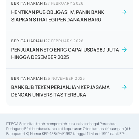
BERITA HARIAN
|
27 FEBRUARY 2026
HENTIKAN PUB OBLIGASI IV, PANIN BANK
SIAPKAN STRATEGI PENDANAAN BARU
BERITA HARIAN
|
27 FEBRUARY 2026
PENJUALAN NETO ENRG CAPAI USD498,1 JUTA
HINGGA DESEMBER 2025
BERITA HARIAN
|
25 NOVEMBER 2025
BANK BJB TEKEN PERJANJIAN KERJASAMA
DENGAN UNIVERSITAS TERBUKA
PT BCA Sekuritas telah memperoleh izin usaha sebagai Perantara 
Pedagang Efek berdasarkan surat keputusan Otoritas Jasa Keuangan (d.h 
Bapepam-LK) Nomor KEP-138/PM/1992 tanggal 11 Maret 1992 dan KEP-
06/D.04/2014 tanggal 28 Februari 2014, izin usaha sebagai Penjamin Emisi 