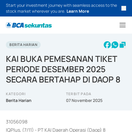
Start your investment journey with seamless access to the
stock market wherever you are.
Learn More
BERITA HARIAN
KAI BUKA PEMESANAN TIKET
PERIODE DESEMBER 2025
SECARA BERTAHAP DI DAOP 8
KATEGORI
TERBIT PADA
Berita Harian
07 November 2025
31056098
IQPlus, (7/11) - PT KAI Daerah Operasi (Daop) 8