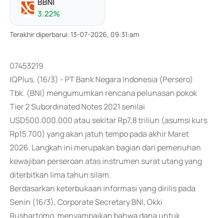
BBNI
3.22
%
Terakhir diperbarui
:
13-07-2026, 09:31:am
07453219
IQPlus, (16/3) - PT Bank Negara Indonesia (Persero)
Tbk. (BNI) mengumumkan rencana pelunasan pokok
Tier 2 Subordinated Notes 2021 senilai
USD500.000.000 atau sekitar Rp7,8 triliun (asumsi kurs
Rp15.700) yang akan jatuh tempo pada akhir Maret
2026. Langkah ini merupakan bagian dari pemenuhan
kewajiban perseroan atas instrumen surat utang yang
diterbitkan lima tahun silam.
Berdasarkan keterbukaan informasi yang dirilis pada
Senin (16/3), Corporate Secretary BNI, Okki
Rushartomo, menyampaikan bahwa dana untuk