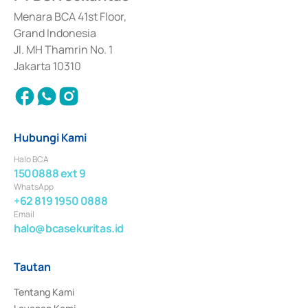
dan izin usaha lainnya dari Bank Indonesia sebagai Lembaga Pendukung 
Penerbitan, Transaksi, serta Penatausahaan dan Penyelesaian Transaksi 
Menara BCA 41st Floor,
Surat Berharga Komersial yang izinnya diterbitkan pada tahun 2018.
Grand Indonesia
Jl. MH Thamrin No. 1
Jakarta 10310
Hubungi Kami
Halo BCA
1500888 ext 9
WhatsApp
+62 819 1950 0888
Email
halo@bcasekuritas.id
Tautan
Tentang Kami