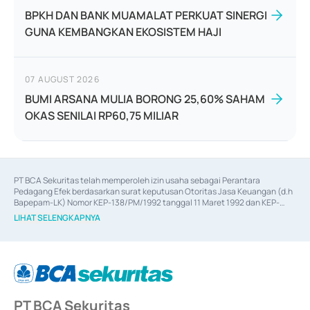
BPKH DAN BANK MUAMALAT PERKUAT SINERGI
GUNA KEMBANGKAN EKOSISTEM HAJI
07 AUGUST 2026
BUMI ARSANA MULIA BORONG 25,60% SAHAM
OKAS SENILAI RP60,75 MILIAR
PT BCA Sekuritas telah memperoleh izin usaha sebagai Perantara 
Pedagang Efek berdasarkan surat keputusan Otoritas Jasa Keuangan (d.h 
Bapepam-LK) Nomor KEP-138/PM/1992 tanggal 11 Maret 1992 dan KEP-
06/D.04/2014 tanggal 28 Februari 2014, izin usaha sebagai Penjamin Emisi 
LIHAT SELENGKAPNYA
Efek berdasarkan surat keputusan Otoritas Jasa Keuangan Nomor KEP-
12/PM/PEE/1997 tanggal 24 September 1997 dan KEP-07/D.04/2014 
tanggal 28 Februari 2014, izin usaha sebagai penyedia Jasa Konsultasi 
(
Advisory
) atas kegiatan merger, akuisisi, divestasi, dan 
join venture
berdasarkan surat keputusan Otoritas Jasa Keuangan Nomor S-
67/PM.21/2017 tanggal 3 Februari 2017, dan beberapa izin usaha lainnya 
dari Bank Indonesia antara lain sebagai Perantara Pelaksanaan Transaksi 
PT BCA Sekuritas
Sertifikat Deposito di Pasar Uang yang izinnya diterbitkan pada tahun 2017 