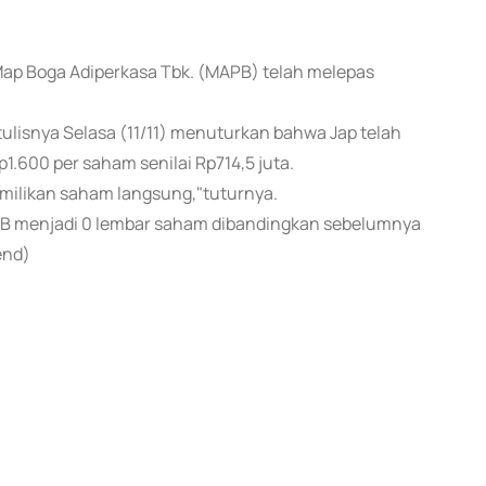
T Map Boga Adiperkasa Tbk. (MAPB) telah melepas
ulisnya Selasa (11/11) menuturkan bahwa Jap telah
.600 per saham senilai Rp714,5 juta.
emilikan saham langsung,"tuturnya.
PB menjadi 0 lembar saham dibandingkan sebelumnya
end)