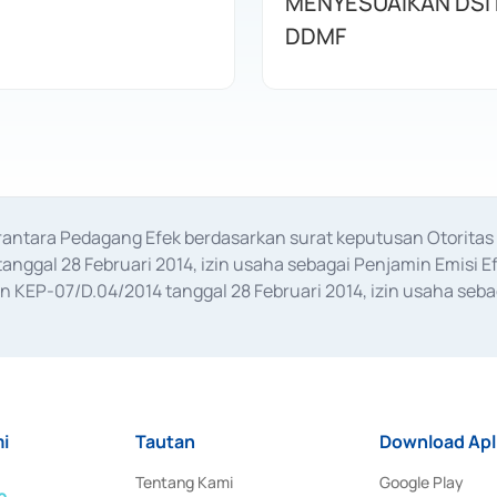
MENYESUAIKAN DSI
DDMF
erantara Pedagang Efek berdasarkan surat keputusan Otorit
anggal 28 Februari 2014, izin usaha sebagai Penjamin Emisi E
KEP-07/D.04/2014 tanggal 28 Februari 2014, izin usaha sebag
rat keputusan Otoritas Jasa Keuangan Nomor S-67/PM.21/2017 t
aan Transaksi Sertifikat Deposito di Pasar Uang yang izinnya d
ansaksi, serta Penatausahaan dan Penyelesaian Transaksi Sur
i
Tautan
Download Apl
Tentang Kami
Google Play