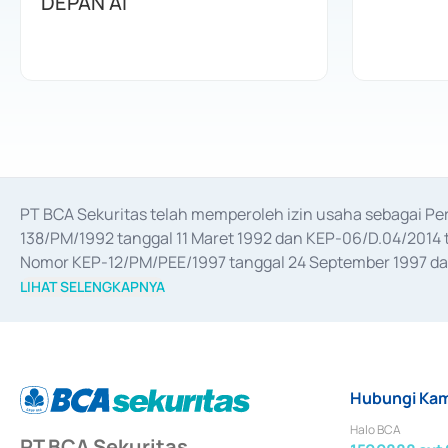
DEPAN AI
PT BCA Sekuritas telah memperoleh izin usaha sebagai P
138/PM/1992 tanggal 11 Maret 1992 dan KEP-06/D.04/2014 t
Nomor KEP-12/PM/PEE/1997 tanggal 24 September 1997 dan 
merger, akuisisi, divestasi, dan 
join venture
 berdasarkan su
LIHAT SELENGKAPNYA
dari Bank Indonesia antara lain sebagai Perantara Pelaksan
Bank Indonesia sebagai Lembaga Pendukung Penerbitan, Tr
tahun 2018.
Hubungi Kam
Halo BCA
PT BCA Sekuritas