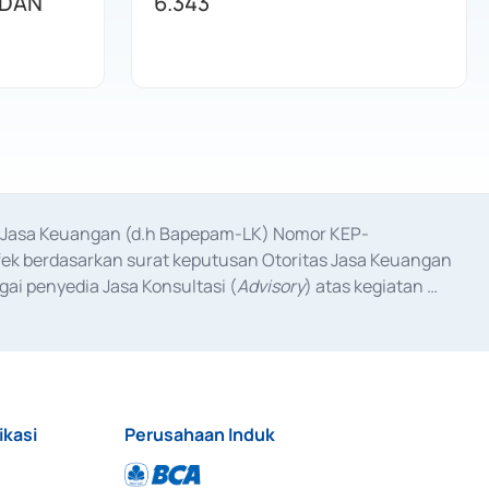
 DAN
6.343
as Jasa Keuangan (d.h Bapepam-LK) Nomor KEP-
fek berdasarkan surat keputusan Otoritas Jasa Keuangan 
ai penyedia Jasa Konsultasi (
Advisory
) atas kegiatan 
anggal 3 Februari 2017, dan beberapa izin usaha lainnya 
iterbitkan pada tahun 2017 dan izin usaha lainnya dari 
at Berharga Komersial yang izinnya diterbitkan pada 
ikasi
Perusahaan Induk