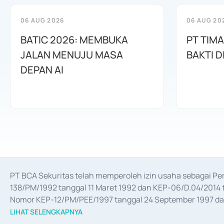
06 AUG 2026
06 AUG 20
BATIC 2026: MEMBUKA
PT TIM
JALAN MENUJU MASA
BAKTI D
DEPAN AI
PT BCA Sekuritas telah memperoleh izin usaha sebagai P
138/PM/1992 tanggal 11 Maret 1992 dan KEP-06/D.04/2014 t
Nomor KEP-12/PM/PEE/1997 tanggal 24 September 1997 dan 
merger, akuisisi, divestasi, dan 
join venture
 berdasarkan su
LIHAT SELENGKAPNYA
dari Bank Indonesia antara lain sebagai Perantara Pelaksan