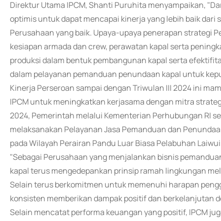
Direktur Utama IPCM, Shanti Puruhita menyampaikan, "Dar
optimis untuk dapat mencapai kinerja yang lebih baik d
Perusahaan yang baik. Upaya-upaya penerapan strategi P
kesiapan armada dan crew, perawatan kapal serta pening
produksi dalam bentuk pembangunan kapal serta efektifi
dalam pelayanan pemanduan penundaan kapal untuk kepu
Kinerja Perseroan sampai dengan Triwulan III 2024 ini ma
IPCM untuk meningkatkan kerjasama dengan mitra strategis 
2024, Pemerintah melalui Kementerian Perhubungan RI s
melaksanakan Pelayanan Jasa Pemanduan dan Penundaan K
pada Wilayah Perairan Pandu Luar Biasa Pelabuhan Laiwui 
"Sebagai Perusahaan yang menjalankan bisnis pemanduan
kapal terus mengedepankan prinsip ramah lingkungan mela
Selain terus berkomitmen untuk memenuhi harapan penggu
konsisten memberikan dampak positif dan berkelanjutan dem
Selain mencatat performa keuangan yang positif, IPCM j