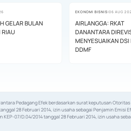
26
EKONOMI BISNIS
|
06 AUG 20
AH GELAR BULAN
AIRLANGGA: RKAT
I RIAU
DANANTARA DIREVIS
MENYESUAIKAN DSI
DDMF
erantara Pedagang Efek berdasarkan surat keputusan Otorit
anggal 28 Februari 2014, izin usaha sebagai Penjamin Emisi E
KEP-07/D.04/2014 tanggal 28 Februari 2014, izin usaha sebag
rat keputusan Otoritas Jasa Keuangan Nomor S-67/PM.21/2017 t
aan Transaksi Sertifikat Deposito di Pasar Uang yang izinnya d