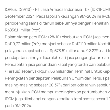
IQPlus, (29/10) - PT Jasa Armada Indonesia Tbk (IDX:IPC
September 2024. Pada laporan keuangan 9M-2024 ini IPCM
periode yang sama di tahun sebelumnya dengan kenaikan p
Rp858,11 miliar (YoY).
Dalam siaran pers IPCM (28/10) disebutkan IPCM juga men
Rp119,77 miliar (YoY) menjadi sebesar Rp121,10 miliar. Kont
pelayanan kapal sebesar Rp873,51 miliar atau 92,27% dari t
pendapatan lainnya diperoleh dari jasa pengangkutan dan la
Pendapatan jasa penundaan kapal yang terdiri dari pelabu
(Tersus) sebanyak Rp317,63 miliar dan Terminal Untuk Kep
Peningkatan pendapatan Pelabuhan Umum dan Tersus pada
masing-masing sebesar 20,37% dari periode tahun sebelum
menunjukkan IPCM mampu meningkatkan pertumbuhan vol
IPCM juga diimbangi dengan kenaikan total aset sebesar 1,07
pada 9M-2024.