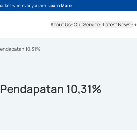
market wherever you are.
Learn More
About Us
Our Service
Latest News
R
Pendapatan 10,31%
 Pendapatan 10,31%