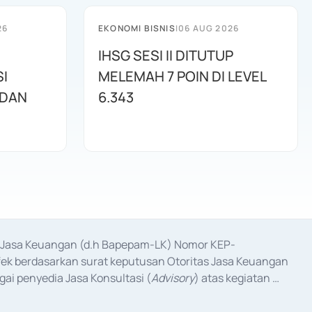
26
EKONOMI BISNIS
|
06 AUG 2026
IHSG SESI II DITUTUP
I
MELEMAH 7 POIN DI LEVEL
 DAN
6.343
as Jasa Keuangan (d.h Bapepam-LK) Nomor KEP-
fek berdasarkan surat keputusan Otoritas Jasa Keuangan 
ai penyedia Jasa Konsultasi (
Advisory
) atas kegiatan 
anggal 3 Februari 2017, dan beberapa izin usaha lainnya 
iterbitkan pada tahun 2017 dan izin usaha lainnya dari 