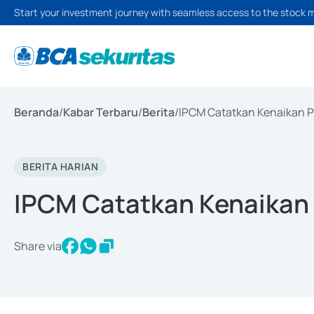
Start your investment journey with seamless access to the stock 
Beranda
/
Kabar Terbaru
/
Berita
/
IPCM Catatkan Kenaikan 
BERITA HARIAN
IPCM Catatkan Kenaikan
Share via