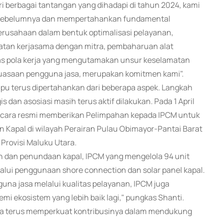
i berbagai tantangan yang dihadapi di tahun 2024, kami
ari sebelumnya dan mempertahankan fundamental
erusahaan dalam bentuk optimalisasi pelayanan,
katan kerjasama dengan mitra, pembaharuan alat
tas pola kerja yang mengutamakan unsur keselamatan
asaan pengguna jasa, merupakan komitmen kami".
mpu terus dipertahankan dari beberapa aspek. Langkah
dan asosiasi masih terus aktif dilakukan. Pada 1 April
ecara resmi memberikan Pelimpahan kepada IPCM untuk
apal di wilayah Perairan Pulau Obimayor-Pantai Barat
Provisi Maluku Utara.
 dan penundaan kapal, IPCM yang mengelola 94 unit
lui penggunaan shore connection dan solar panel kapal.
na jasa melalui kualitas pelayanan, IPCM juga
i ekosistem yang lebih baik lagi," pungkas Shanti.
uga terus memperkuat kontribusinya dalam mendukung