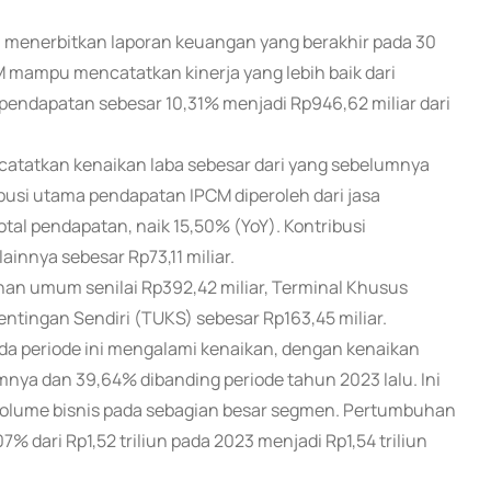
M) menerbitkan laporan keuangan yang berakhir pada 30
 mampu mencatatkan kinerja yang lebih baik dari
endapatan sebesar 10,31% menjadi Rp946,62 miliar dari
catatkan kenaikan laba sebesar dari yang sebelumnya
ribusi utama pendapatan IPCM diperoleh dari jasa
otal pendapatan, naik 15,50% (YoY). Kontribusi
innya sebesar Rp73,11 miliar.
han umum senilai Rp392,42 miliar, Terminal Khusus
entingan Sendiri (TUKS) sebesar Rp163,45 miliar.
 periode ini mengalami kenaikan, dengan kenaikan
nya dan 39,64% dibanding periode tahun 2023 lalu. Ini
ume bisnis pada sebagian besar segmen. Pertumbuhan
% dari Rp1,52 triliun pada 2023 menjadi Rp1,54 triliun