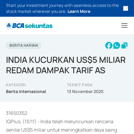
Start your investment journey with seamless access to the
stock market wherever you are.
Learn More
BERITA HARIAN
INDIA KUCURKAN US$5 MILIAR
REDAM DAMPAK TARIF AS
KATEGORI
TERBIT PADA
Berita Internasional
13 November 2025
31650352
IQPlus, (13/11) - India telah meluncurkan rencana
senilai US$5 miliar untuk meningkatkan daya saing