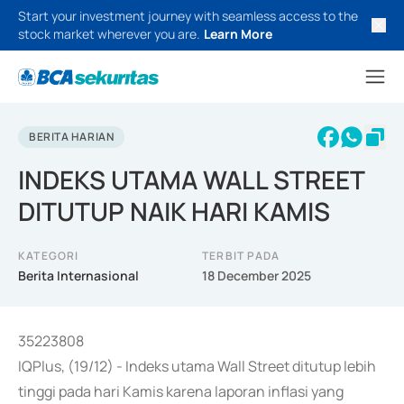
Start your investment journey with seamless access to the
stock market wherever you are.
Learn More
BERITA HARIAN
INDEKS UTAMA WALL STREET
DITUTUP NAIK HARI KAMIS
KATEGORI
TERBIT PADA
Berita Internasional
18 December 2025
35223808
IQPlus, (19/12) - Indeks utama Wall Street ditutup lebih
tinggi pada hari Kamis karena laporan inflasi yang