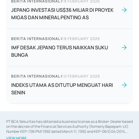
BERITA INTERNASIONAL
|
18 FEBRUARY 2026
JEPANG INVESTASI US$36 MILIAR DI PROYEK
MIGAS DAN MINERAL PENTING AS
BERITA INTERNASIONAL
|
18 FEBRUARY 2026
IMF DESAK JEPANG TERUS NAIKKAN SUKU
BUNGA
BERITA INTERNASIONAL
|
10 FEBRUARY 2026
INDEKS UTAMA AS DITUTUP MENGUAT HARI
SENIN
PT BCA Sekuritas has obtained a business license as a Broker-Dealer based
on the decree of the Financial Services Authority (formerly Bapepam-LK)
Number KEP-138/PM/1992 dated March 11, 1992 and KEP-06/D.04/2014
dated February 28, 2014, a business license as an Underwriter based on the
VIEW MORE