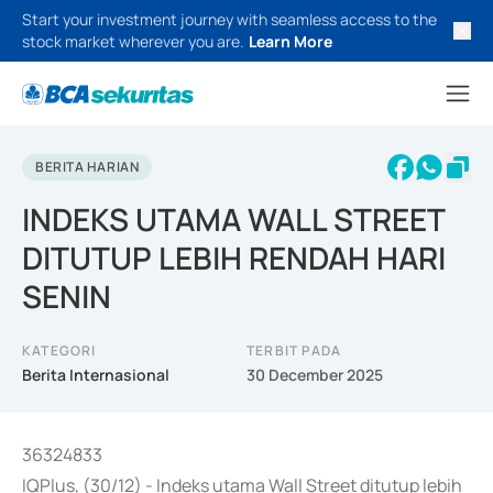
Start your investment journey with seamless access to the
stock market wherever you are.
Learn More
BERITA HARIAN
INDEKS UTAMA WALL STREET
DITUTUP LEBIH RENDAH HARI
SENIN
KATEGORI
TERBIT PADA
Berita Internasional
30 December 2025
36324833
IQPlus, (30/12) - Indeks utama Wall Street ditutup lebih