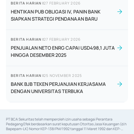
BERITA HARIAN
|
27 FEBRUARY 2026
HENTIKAN PUB OBLIGASI IV, PANIN BANK
SIAPKAN STRATEGI PENDANAAN BARU
BERITA HARIAN
|
27 FEBRUARY 2026
PENJUALAN NETO ENRG CAPAI USD498,1 JUTA
HINGGA DESEMBER 2025
BERITA HARIAN
|
25 NOVEMBER 2025
BANK BJB TEKEN PERJANJIAN KERJASAMA
DENGAN UNIVERSITAS TERBUKA
PT BCA Sekuritas telah memperoleh izin usaha sebagai Perantara 
Pedagang Efek berdasarkan surat keputusan Otoritas Jasa Keuangan (d.h 
Bapepam-LK) Nomor KEP-138/PM/1992 tanggal 11 Maret 1992 dan KEP-
06/D.04/2014 tanggal 28 Februari 2014, izin usaha sebagai Penjamin Emisi 