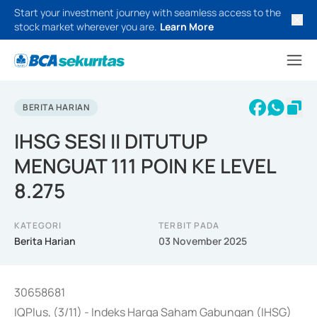
Start your investment journey with seamless access to the
stock market wherever you are.
Learn More
BERITA HARIAN
IHSG SESI II DITUTUP
MENGUAT 111 POIN KE LEVEL
8.275
KATEGORI
TERBIT PADA
Berita Harian
03 November 2025
30658681
IQPlus, (3/11) - Indeks Harga Saham Gabungan (IHSG)