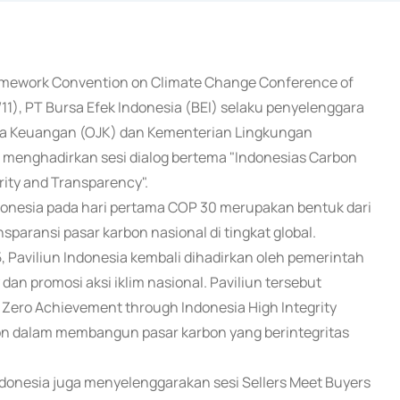
ramework Convention on Climate Change Conference of
/11), PT Bursa Efek Indonesia (BEI) selaku penyelenggara
asa Keuangan (OJK) dan Kementerian Lingkungan
menghadirkan sesi dialog bertema "Indonesias Carbon
ity and Transparency".
donesia pada hari pertama COP 30 merupakan bentuk dari
paransi pasar karbon nasional di tingkat global.
 Paviliun Indonesia kembali dihadirkan oleh pemerintah
an promosi aksi iklim nasional. Paviliun tersebut
 Zero Achievement through Indonesia High Integrity
n dalam membangun pasar karbon yang berintegritas
ndonesia juga menyelenggarakan sesi Sellers Meet Buyers