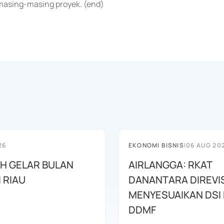
 masing-masing proyek. (end)
26
EKONOMI BISNIS
|
06 AUG 20
AH GELAR BULAN
AIRLANGGA: RKAT
I RIAU
DANANTARA DIREVIS
MENYESUAIKAN DSI
DDMF