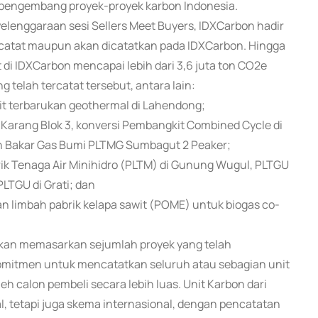
engembang proyek-proyek karbon Indonesia.
lenggaraan sesi Sellers Meet Buyers, IDXCarbon hadir
rcatat maupun akan dicatatkan pada IDXCarbon. Hingga
 di IDXCarbon mencapai lebih dari 3,6 juta ton CO2e
 telah tercatat tersebut, antara lain:
it terbarukan geothermal di Lahendong;
Karang Blok 3, konversi Pembangkit Combined Cycle di
an Bakar Gas Bumi PLTMG Sumbagut 2 Peaker;
rik Tenaga Air Minihidro (PLTM) di Gunung Wugul, PLTGU
LTGU di Grati; dan
 limbah pabrik kelapa sawit (POME) untuk biogas co-
a akan memasarkan sejumlah proyek yang telah
 komitmen untuk mencatatkan seluruh atau sebagian unit
eh calon pembeli secara lebih luas. Unit Karbon dari
l, tetapi juga skema internasional, dengan pencatatan