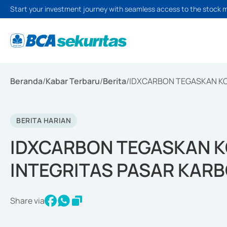
Start your investment journey with seamless access to the stock 
Beranda
/
Kabar Terbaru
/
Berita
/
IDXCARBON TEGASKAN KO
BERITA HARIAN
IDXCARBON TEGASKAN 
INTEGRITAS PASAR KARB
Share via