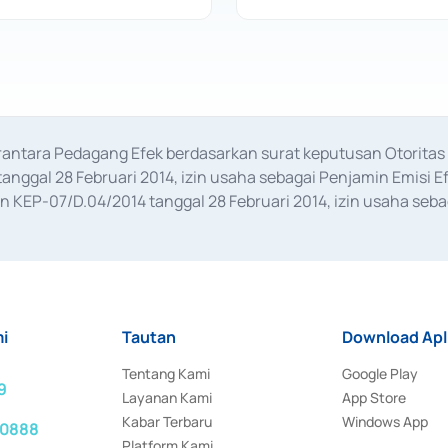
erantara Pedagang Efek berdasarkan surat keputusan Otorit
anggal 28 Februari 2014, izin usaha sebagai Penjamin Emisi E
KEP-07/D.04/2014 tanggal 28 Februari 2014, izin usaha sebag
rat keputusan Otoritas Jasa Keuangan Nomor S-67/PM.21/2017 t
aan Transaksi Sertifikat Deposito di Pasar Uang yang izinnya d
ansaksi, serta Penatausahaan dan Penyelesaian Transaksi Sur
i
Tautan
Download Apl
Tentang Kami
Google Play
9
Layanan Kami
App Store
Kabar Terbaru
Windows App
 0888
Platform Kami