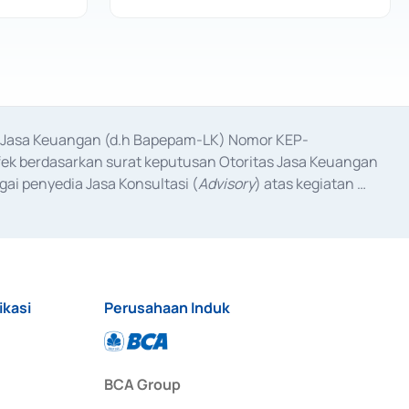
as Jasa Keuangan (d.h Bapepam-LK) Nomor KEP-
fek berdasarkan surat keputusan Otoritas Jasa Keuangan 
ai penyedia Jasa Konsultasi (
Advisory
) atas kegiatan 
anggal 3 Februari 2017, dan beberapa izin usaha lainnya 
iterbitkan pada tahun 2017 dan izin usaha lainnya dari 
at Berharga Komersial yang izinnya diterbitkan pada 
ikasi
Perusahaan Induk
BCA Group