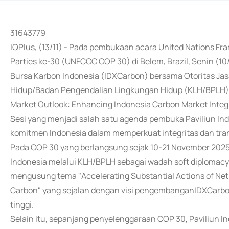
31643779
IQPlus, (13/11) - Pada pembukaan acara United Nations F
Parties ke-30 (UNFCCC COP 30) di Belem, Brazil, Senin (10
Bursa Karbon Indonesia (IDXCarbon) bersama Otoritas J
Hidup/Badan Pengendalian Lingkungan Hidup (KLH/BPLH) 
Market Outlook: Enhancing Indonesia Carbon Market Integr
Sesi yang menjadi salah satu agenda pembuka Paviliun In
komitmen Indonesia dalam memperkuat integritas dan trans
Pada COP 30 yang berlangsung sejak 10-21 November 2025,
Indonesia melalui KLH/BPLH sebagai wadah soft diplomacy d
mengusung tema "Accelerating Substantial Actions of Net
Carbon" yang sejalan dengan visi pengembanganIDXCarbo
tinggi.
Selain itu, sepanjang penyelenggaraan COP 30, Paviliun I