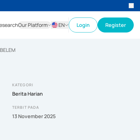
esearch
Our Platform
EN
Login
Register
ID
EN
 BELEM
KATEGORI
Berita Harian
TERBIT PADA
13 November 2025