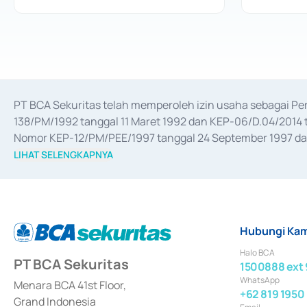
PT BCA Sekuritas telah memperoleh izin usaha sebagai P
138/PM/1992 tanggal 11 Maret 1992 dan KEP-06/D.04/2014 t
Nomor KEP-12/PM/PEE/1997 tanggal 24 September 1997 dan 
merger, akuisisi, divestasi, dan 
join venture
 berdasarkan su
LIHAT SELENGKAPNYA
dari Bank Indonesia antara lain sebagai Perantara Pelaksan
Bank Indonesia sebagai Lembaga Pendukung Penerbitan, Tr
tahun 2018.
Hubungi Kam
Halo BCA
PT BCA Sekuritas
1500888 ext 
WhatsApp
Menara BCA 41st Floor,
+62 819 1950
Grand Indonesia