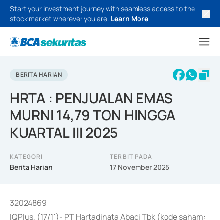
Start your investment journey with seamless access to the
stock market wherever you are.
Learn More
BERITA HARIAN
HRTA : PENJUALAN EMAS
MURNI 14,79 TON HINGGA
KUARTAL III 2025
KATEGORI
TERBIT PADA
Berita Harian
17 November 2025
32024869
IQPlus, (17/11)- PT Hartadinata Abadi Tbk (kode saham: