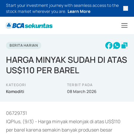
Start your investment journey with seamless access to the
stock market wherever you are.
Learn More
BERITA HARIAN
HARGA MINYAK SUDAH DI ATAS
US$110 PER BAREL
KATEGORI
TERBIT PADA
Komoditi
08 March 2026
06729731
IQPlus, (9/3) - Harga minyak melonjak di atas US$110
per barel karena semakin banyak produsen besar