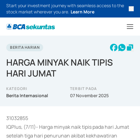
Start your investment journey with seamless access to the
stock market wherever you are.
Learn More
BERITA HARIAN
HARGA MINYAK NAIK TIPIS
HARI JUMAT
KATEGORI
TERBIT PADA
Berita Internasional
07 November 2025
31032855
IQPlus, (7/11)- Harga minyak naik tipis pada hari Jumat
setelah tiga hari penurunan akibat kekhawatiran