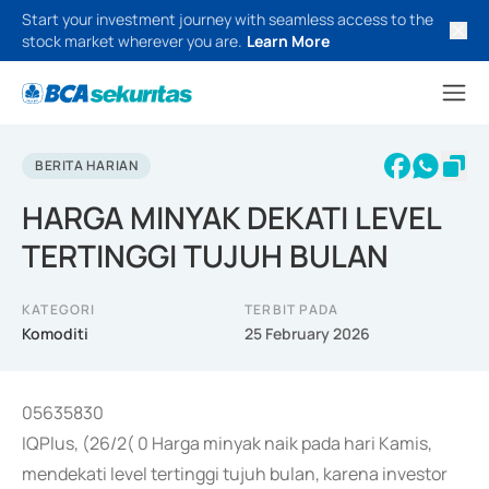
Start your investment journey with seamless access to the
stock market wherever you are.
Learn More
BERITA HARIAN
HARGA MINYAK DEKATI LEVEL
TERTINGGI TUJUH BULAN
KATEGORI
TERBIT PADA
Komoditi
25 February 2026
05635830
IQPlus, (26/2( 0 Harga minyak naik pada hari Kamis,
mendekati level tertinggi tujuh bulan, karena investor