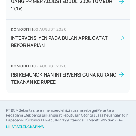
UANG PRIMER ADJUSTED JULI 2026 TUMBUH
17,1%
KOMODITI
|
06 AUGUST 2026
INTERVENSI YEN PADA BULAN APRIL CATAT
REKOR HARIAN
KOMODITI
|
06 AUGUST 2026
RBI KEMUNGKINAN INTERVENSI GUNA KURANGI
TEKANAN KE RUPEE
PT BCA Sekuritas telah memperoleh izin usaha sebagai Perantara 
Pedagang Efek berdasarkan surat keputusan Otoritas Jasa Keuangan (d.h 
Bapepam-LK) Nomor KEP-138/PM/1992 tanggal 11 Maret 1992 dan KEP-
06/D.04/2014 tanggal 28 Februari 2014, izin usaha sebagai Penjamin Emisi 
LIHAT SELENGKAPNYA
Efek berdasarkan surat keputusan Otoritas Jasa Keuangan Nomor KEP-
12/PM/PEE/1997 tanggal 24 September 1997 dan KEP-07/D.04/2014 