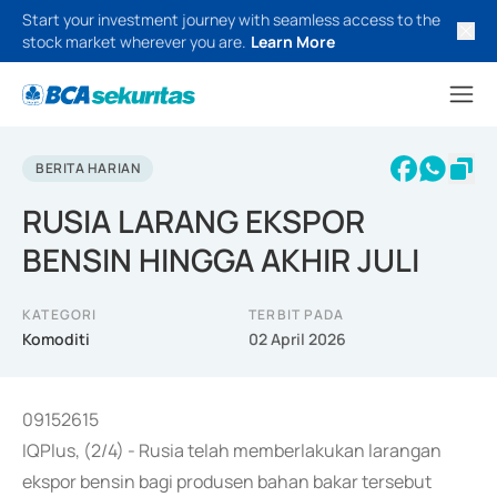
Start your investment journey with seamless access to the
stock market wherever you are.
Learn More
BERITA HARIAN
RUSIA LARANG EKSPOR
BENSIN HINGGA AKHIR JULI
KATEGORI
TERBIT PADA
Komoditi
02 April 2026
09152615
IQPlus, (2/4) - Rusia telah memberlakukan larangan
ekspor bensin bagi produsen bahan bakar tersebut