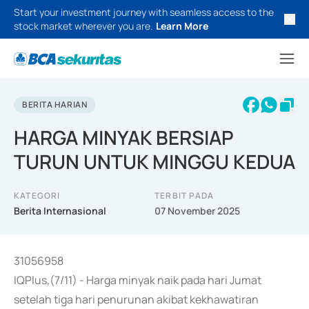
Start your investment journey with seamless access to the
stock market wherever you are.
Learn More
BERITA HARIAN
HARGA MINYAK BERSIAP
TURUN UNTUK MINGGU KEDUA
KATEGORI
TERBIT PADA
Berita Internasional
07 November 2025
31056958
IQPlus,(7/11) - Harga minyak naik pada hari Jumat
setelah tiga hari penurunan akibat kekhawatiran