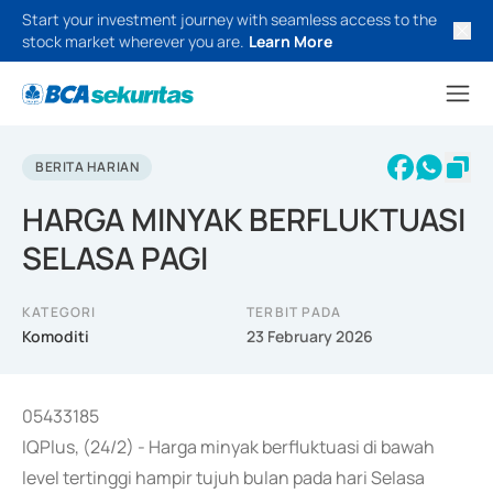
Start your investment journey with seamless access to the
stock market wherever you are.
Learn More
BERITA HARIAN
HARGA MINYAK BERFLUKTUASI
SELASA PAGI
KATEGORI
TERBIT PADA
Komoditi
23 February 2026
05433185
IQPlus, (24/2) - Harga minyak berfluktuasi di bawah
level tertinggi hampir tujuh bulan pada hari Selasa