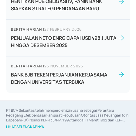
HENTIKAN PUB OBLIGASI IV, PANIN BANK
SIAPKAN STRATEGI PENDANAAN BARU
BERITA HARIAN
|
27 FEBRUARY 2026
PENJUALAN NETO ENRG CAPAI USD498,1 JUTA
HINGGA DESEMBER 2025
BERITA HARIAN
|
25 NOVEMBER 2025
BANK BJB TEKEN PERJANJIAN KERJASAMA
DENGAN UNIVERSITAS TERBUKA
PT BCA Sekuritas telah memperoleh izin usaha sebagai Perantara 
Pedagang Efek berdasarkan surat keputusan Otoritas Jasa Keuangan (d.h 
Bapepam-LK) Nomor KEP-138/PM/1992 tanggal 11 Maret 1992 dan KEP-
06/D.04/2014 tanggal 28 Februari 2014, izin usaha sebagai Penjamin Emisi 
LIHAT SELENGKAPNYA
Efek berdasarkan surat keputusan Otoritas Jasa Keuangan Nomor KEP-
12/PM/PEE/1997 tanggal 24 September 1997 dan KEP-07/D.04/2014 