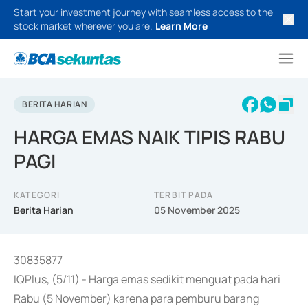
Start your investment journey with seamless access to the
stock market wherever you are.
Learn More
BERITA HARIAN
HARGA EMAS NAIK TIPIS RABU
PAGI
KATEGORI
TERBIT PADA
Berita Harian
05 November 2025
30835877
IQPlus, (5/11) - Harga emas sedikit menguat pada hari
Rabu (5 November) karena para pemburu barang