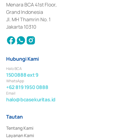
Penerbitan, Transaksi, serta Penatausahaan dan Penyelesaian Transaksi 
Menara BCA 41st Floor,
Surat Berharga Komersial yang izinnya diterbitkan pada tahun 2018.
Grand Indonesia
Jl. MH Thamrin No. 1
Jakarta 10310
Hubungi Kami
Halo BCA
1500888 ext 9
WhatsApp
+62 819 1950 0888
Email
halo@bcasekuritas.id
Tautan
Tentang Kami
Layanan Kami