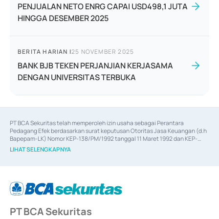
PENJUALAN NETO ENRG CAPAI USD498,1 JUTA
HINGGA DESEMBER 2025
BERITA HARIAN
|
25 NOVEMBER 2025
BANK BJB TEKEN PERJANJIAN KERJASAMA
DENGAN UNIVERSITAS TERBUKA
PT BCA Sekuritas telah memperoleh izin usaha sebagai Perantara 
Pedagang Efek berdasarkan surat keputusan Otoritas Jasa Keuangan (d.h 
Bapepam-LK) Nomor KEP-138/PM/1992 tanggal 11 Maret 1992 dan KEP-
06/D.04/2014 tanggal 28 Februari 2014, izin usaha sebagai Penjamin Emisi 
LIHAT SELENGKAPNYA
Efek berdasarkan surat keputusan Otoritas Jasa Keuangan Nomor KEP-
12/PM/PEE/1997 tanggal 24 September 1997 dan KEP-07/D.04/2014 
tanggal 28 Februari 2014, izin usaha sebagai penyedia Jasa Konsultasi 
(
Advisory
) atas kegiatan merger, akuisisi, divestasi, dan 
join venture
berdasarkan surat keputusan Otoritas Jasa Keuangan Nomor S-
67/PM.21/2017 tanggal 3 Februari 2017, dan beberapa izin usaha lainnya 
dari Bank Indonesia antara lain sebagai Perantara Pelaksanaan Transaksi 
PT BCA Sekuritas
Sertifikat Deposito di Pasar Uang yang izinnya diterbitkan pada tahun 2017 
dan izin usaha lainnya dari Bank Indonesia sebagai Lembaga Pendukung 