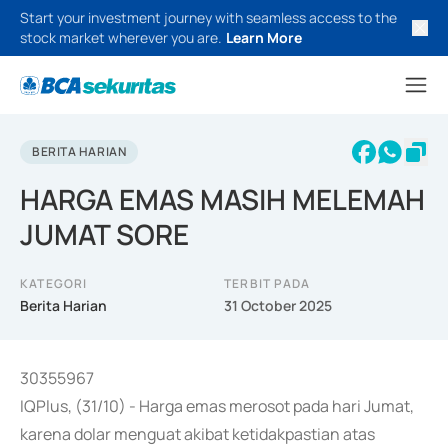
Start your investment journey with seamless access to the
stock market wherever you are.
Learn More
BERITA HARIAN
HARGA EMAS MASIH MELEMAH
JUMAT SORE
KATEGORI
TERBIT PADA
Berita Harian
31 October 2025
30355967
IQPlus, (31/10) - Harga emas merosot pada hari Jumat,
karena dolar menguat akibat ketidakpastian atas