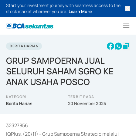
Start your investment journey with seamless access to the
stock market wherever you are.
Learn More
BERITA HARIAN
GRUP SAMPOERNA JUAL
SELURUH SAHAM SGRO KE
ANAK USAHA POSCO
KATEGORI
TERBIT PADA
Berita Harian
20 November 2025
32327856
IQPlus, (20/11) - Grup Sampoerna Strategic melalui