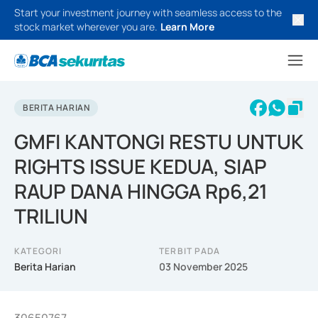
Start your investment journey with seamless access to the
stock market wherever you are.
Learn More
BERITA HARIAN
GMFI KANTONGI RESTU UNTUK
RIGHTS ISSUE KEDUA, SIAP
RAUP DANA HINGGA Rp6,21
TRILIUN
KATEGORI
TERBIT PADA
Berita Harian
03 November 2025