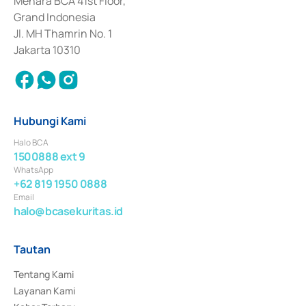
Menara BCA 41st Floor,
Surat Berharga Komersial yang izinnya diterbitkan pada tahun 2018.
Grand Indonesia
Jl. MH Thamrin No. 1
Jakarta 10310
Hubungi Kami
Halo BCA
1500888 ext 9
WhatsApp
+62 819 1950 0888
Email
halo@bcasekuritas.id
Tautan
Tentang Kami
Layanan Kami