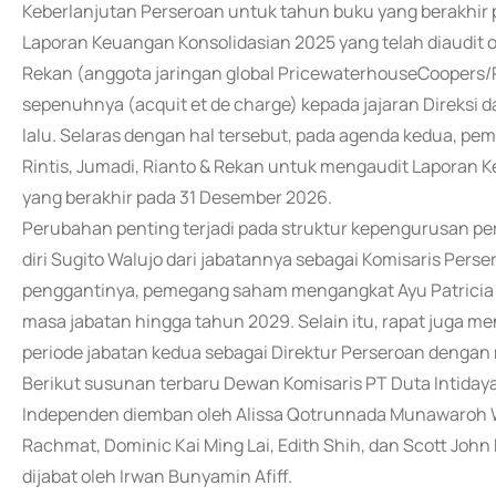
Keberlanjutan Perseroan untuk tahun buku yang berakhir
Laporan Keuangan Konsolidasian 2025 yang telah diaudit ol
Rekan (anggota jaringan global PricewaterhouseCoopers/
sepenuhnya (acquit et de charge) kepada jajaran Direksi 
lalu. Selaras dengan hal tersebut, pada agenda kedua, 
Rintis, Jumadi, Rianto & Rekan untuk mengaudit Laporan 
yang berakhir pada 31 Desember 2026.
Perubahan penting terjadi pada struktur kepengurusan p
diri Sugito Walujo dari jabatannya sebagai Komisaris Pers
penggantinya, pemegang saham mengangkat Ayu Patricia 
masa jabatan hingga tahun 2029. Selain itu, rapat juga 
periode jabatan kedua sebagai Direktur Perseroan denga
Berikut susunan terbaru Dewan Komisaris PT Duta Intidaya
Independen diemban oleh Alissa Qotrunnada Munawaroh Wah
Rachmat, Dominic Kai Ming Lai, Edith Shih, dan Scott Joh
dijabat oleh Irwan Bunyamin Afiff.