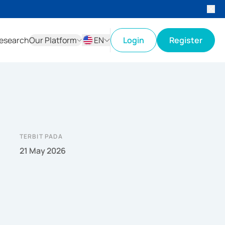
esearch
Our Platform
EN
Login
Register
ID
EN
TERBIT PADA
21 May 2026