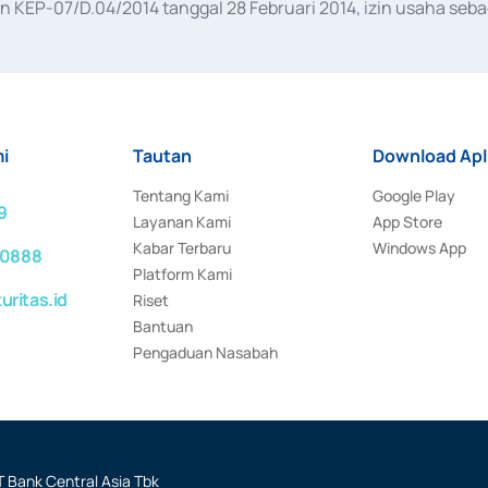
KEP-07/D.04/2014 tanggal 28 Februari 2014, izin usaha sebag
rat keputusan Otoritas Jasa Keuangan Nomor S-67/PM.21/2017 t
aan Transaksi Sertifikat Deposito di Pasar Uang yang izinnya d
ansaksi, serta Penatausahaan dan Penyelesaian Transaksi Sur
i
Tautan
Download Apl
Tentang Kami
Google Play
9
Layanan Kami
App Store
Kabar Terbaru
Windows App
 0888
Platform Kami
ritas.id
Riset
Bantuan
Pengaduan Nasabah
 Bank Central Asia Tbk