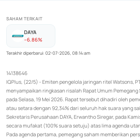
SAHAM TERKAIT
DAYA
-
-6.86
%
Terakhir diperbarui
:
02-07-2026, 08:14:am
14138646
IQPlus, (22/5) - Emiten pengelola jaringan ritel Watsons, 
menyampaikan ringkasan risalah Rapat Umum Pemegang 
pada Selasa, 19 Mei 2026. Rapat tersebut dihadiri oleh 
atau setara dengan 92,34% dari seluruh hak suara yang sah
Sekretaris Perusahaan DAYA, Erwantho Siregar, pada Kamis
secara mufakat (100% suara setuju) atas lima agenda uta
Pada agenda pertama, pemegang saham memberikan pers