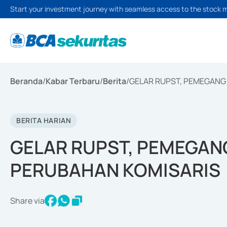
Start your investment journey with seamless access to the stock 
Beranda
/
Kabar Terbaru
/
Berita
/
GELAR RUPST, PEMEGANG
BERITA HARIAN
GELAR RUPST, PEMEGAN
PERUBAHAN KOMISARIS
Share via