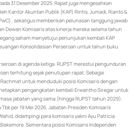
 pada 31 Desember 2025. Rapat juga mengesahkan
eh Kantor Akuntan Publik (KAP) Rintis, Jumadi, Rianto &
PwC) , sekaligus memberikan pelunasan tanggung jawab
dan Dewan Komisaris atas kinerja mereka selama tahun
pemegang saham menyetujui penunjukan kembali KAP
Keuangan Konsolidasian Perseroan untuk tahun buku
erseroan di agenda ketiga. RUPST merestui pengunduran
eroan terhitung sejak penutupan rapat. Sebagai
Rachmat untuk menduduki posisi Komisaris dengan
menetapkan pengangkatan kembali Erwantho Siregar untuk
n masa jabatan yang sama (hingga RUPST tahun 2029).
 Tbk per 19 Mei 2026. Jabatan Presiden Komisaris
id, didampingi para komisaris yakni Ayu Patricia
n Blakemore. Sementara posisi Komisaris Independen