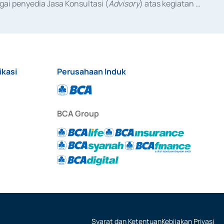
ai penyedia Jasa Konsultasi (
Advisory
) atas kegiatan 
anggal 3 Februari 2017, dan beberapa izin usaha lainnya 
iterbitkan pada tahun 2017 dan izin usaha lainnya dari 
at Berharga Komersial yang izinnya diterbitkan pada 
ikasi
Perusahaan Induk
BCA Group
Syarat dan Ketentuan
Kebijakan Privasi