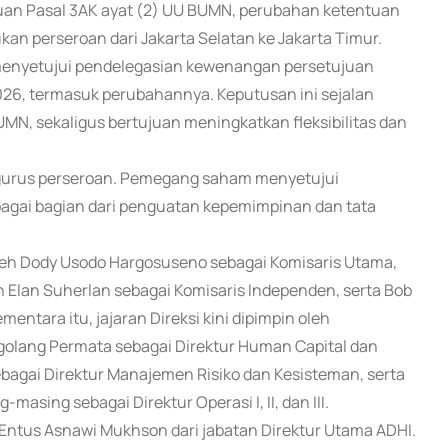
tuan Pasal 3AK ayat (2) UU BUMN, perubahan ketentuan
n perseroan dari Jakarta Selatan ke Jakarta Timur.
menyetujui pendelegasian kewenangan persetujuan
26, termasuk perubahannya. Keputusan ini sejalan
UMN, sekaligus bertujuan meningkatkan fleksibilitas dan
gurus perseroan. Pemegang saham menyetujui
agai bagian dari penguatan kepemimpinan dan tata
leh Dody Usodo Hargosuseno sebagai Komisaris Utama,
an Elan Suherlan sebagai Komisaris Independen, serta Bob
entara itu, jajaran Direksi kini dipimpin oleh
golang Permata sebagai Direktur Human Capital dan
sebagai Direktur Manajemen Risiko dan Kesisteman, serta
asing sebagai Direktur Operasi I, II, dan III.
tus Asnawi Mukhson dari jabatan Direktur Utama ADHI.