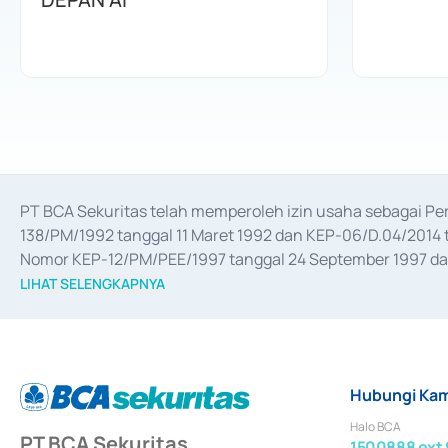
PT BCA Sekuritas telah memperoleh izin usaha sebagai P
138/PM/1992 tanggal 11 Maret 1992 dan KEP-06/D.04/2014 t
Nomor KEP-12/PM/PEE/1997 tanggal 24 September 1997 dan 
merger, akuisisi, divestasi, dan 
join venture
 berdasarkan su
LIHAT SELENGKAPNYA
dari Bank Indonesia antara lain sebagai Perantara Pelaksan
Bank Indonesia sebagai Lembaga Pendukung Penerbitan, Tr
tahun 2018.
Hubungi Kam
Halo BCA
PT BCA Sekuritas
1500888 ext 