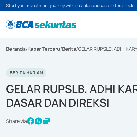
Start your investment journey with seamless access to the stock 
Beranda
/
Kabar Terbaru
/
Berita
/
GELAR RUPSLB, ADHI KAR
BERITA HARIAN
GELAR RUPSLB, ADHI K
DASAR DAN DIREKSI
Share via