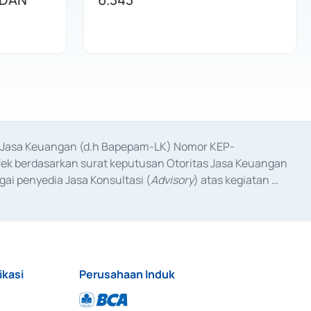
as Jasa Keuangan (d.h Bapepam-LK) Nomor KEP-
fek berdasarkan surat keputusan Otoritas Jasa Keuangan 
ai penyedia Jasa Konsultasi (
Advisory
) atas kegiatan 
anggal 3 Februari 2017, dan beberapa izin usaha lainnya 
iterbitkan pada tahun 2017 dan izin usaha lainnya dari 
at Berharga Komersial yang izinnya diterbitkan pada 
ikasi
Perusahaan Induk