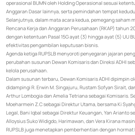
operasional BUMN oleh Holding Operasional sesuai keten
Anggaran Dasar lainnya, serta pemindahan tempat keduduka
Selanjutnya, dalam mata acara kedua, pemegang saham 
Rencana Kerja dan Anggaran Perusahaan (RKAP) tahun 20
dengan ketentuan Pasal 15G ayat (3) hingga ayat (5) UU B
efektivitas pengambilan keputusan bisnis.
Agenda ketiga RUPSLB menyoroti penyegaran jajaran pen
perubahan susunan Dewan Komisaris dan Direksi ADHI seb
kelola perusahaan.
Dalam susunan terbaru, Dewan Komisaris ADHI dipimpin o
didampingi R. Erwin M. Singajuru, Rustam Sofyan Sirait, d
Arthur Lombogia dan Amelia Tetriana sebagai Komisaris. Sem
Moeharmein Z.C sebagai Direktur Utama, bersama Ki Syah
Legal, Bani Iqbal sebagai Direktur Keuangan, Yan Arianto 
Alloysius Suko Widigdo, Harimawan, dan Vera Kirana masing-m
RUPSLB juga menetapkan pemberhentian dengan hormat En