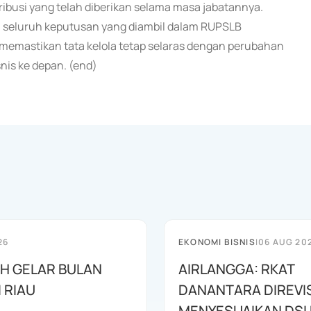
ibusi yang telah diberikan selama masa jabatannya.
a seluruh keputusan yang diambil dalam RUPSLB
 memastikan tata kelola tetap selaras dengan perubahan
nis ke depan. (end)
26
EKONOMI BISNIS
|
06 AUG 20
AH GELAR BULAN
AIRLANGGA: RKAT
I RIAU
DANANTARA DIREVIS
MENYESUAIKAN DSI