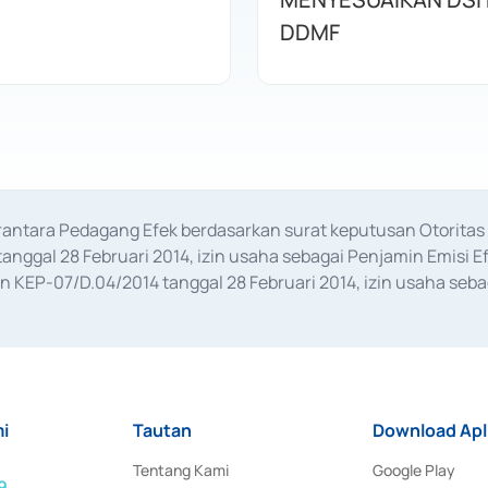
DDMF
erantara Pedagang Efek berdasarkan surat keputusan Otorit
anggal 28 Februari 2014, izin usaha sebagai Penjamin Emisi E
KEP-07/D.04/2014 tanggal 28 Februari 2014, izin usaha sebag
rat keputusan Otoritas Jasa Keuangan Nomor S-67/PM.21/2017 t
aan Transaksi Sertifikat Deposito di Pasar Uang yang izinnya d
ansaksi, serta Penatausahaan dan Penyelesaian Transaksi Sur
i
Tautan
Download Apl
Tentang Kami
Google Play
9