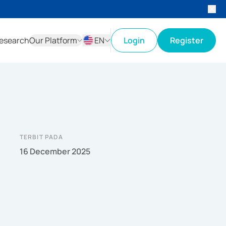
esearch
Our Platform
EN
Login
Register
ID
EN
TERBIT PADA
16 December 2025