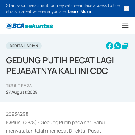
Start your investment journey with seamless access to the
stock market wherever you are.
Learn More
BERITA HARIAN
GEDUNG PUTIH PECAT LAGI
PEJABATNYA KALI INI CDC
TERBIT PADA
27 August 2025
23934298
IQPlus, (28/8) - Gedung Putih pada hari Rabu
menyatakan telah memecat Direktur Pusat