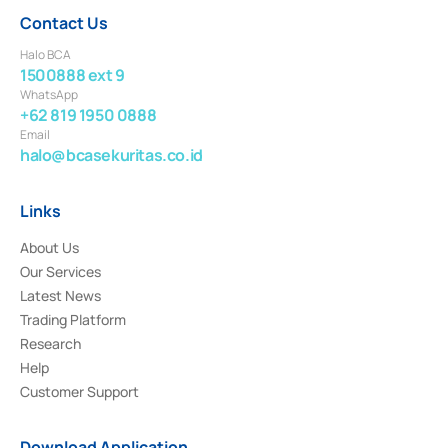
Contact Us
Halo BCA
1500888 ext 9
WhatsApp
+62 819 1950 0888
Email
halo@bcasekuritas.co.id
Links
About Us
Our Services
Latest News
Trading Platform
Research
Help
Customer Support
Download Application