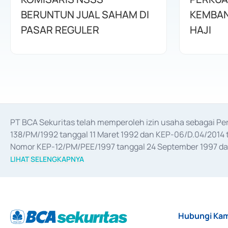
BERUNTUN JUAL SAHAM DI
KEMBAN
PASAR REGULER
HAJI
PT BCA Sekuritas telah memperoleh izin usaha sebagai P
138/PM/1992 tanggal 11 Maret 1992 dan KEP-06/D.04/2014 t
Nomor KEP-12/PM/PEE/1997 tanggal 24 September 1997 dan 
merger, akuisisi, divestasi, dan 
join venture
 berdasarkan su
LIHAT SELENGKAPNYA
dari Bank Indonesia antara lain sebagai Perantara Pelaksan
Bank Indonesia sebagai Lembaga Pendukung Penerbitan, Tr
tahun 2018.
Hubungi Kam