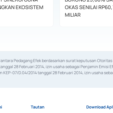
GKAN EKOSISTEM
OKAS SENILAI RP60,
MILIAR
erantara Pedagang Efek berdasarkan surat keputusan Otorit
anggal 28 Februari 2014, izin usaha sebagai Penjamin Emisi E
KEP-07/D.04/2014 tanggal 28 Februari 2014, izin usaha sebag
rat keputusan Otoritas Jasa Keuangan Nomor S-67/PM.21/2017 t
aan Transaksi Sertifikat Deposito di Pasar Uang yang izinnya d
ansaksi, serta Penatausahaan dan Penyelesaian Transaksi Sur
i
Tautan
Download Apl