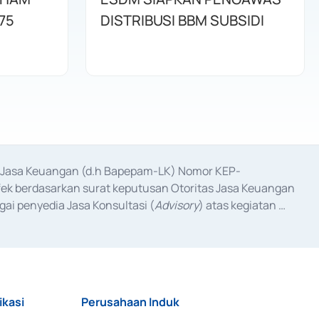
75
DISTRIBUSI BBM SUBSIDI
as Jasa Keuangan (d.h Bapepam-LK) Nomor KEP-
fek berdasarkan surat keputusan Otoritas Jasa Keuangan 
ai penyedia Jasa Konsultasi (
Advisory
) atas kegiatan 
anggal 3 Februari 2017, dan beberapa izin usaha lainnya 
iterbitkan pada tahun 2017 dan izin usaha lainnya dari 
at Berharga Komersial yang izinnya diterbitkan pada 
ikasi
Perusahaan Induk