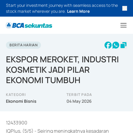
Start your investment journey with seamless access to the
stock market wherever you are.
Learn More
BERITA HARIAN
EKSPOR MEROKET, INDUSTRI
KOSMETIK JADI PILAR
EKONOMI TUMBUH
KATEGORI
TERBIT PADA
Ekonomi Bisnis
04 May 2026
12433900
IQPlus, (5/5) - Seiring meningkatnya kesadaran