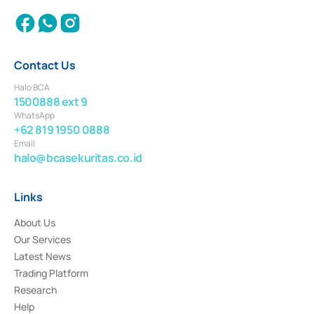
Contact Us
Halo BCA
1500888 ext 9
WhatsApp
+62 819 1950 0888
Email
halo@bcasekuritas.co.id
Links
About Us
Our Services
Latest News
Trading Platform
Research
Help