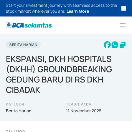
Start your investment journey with seamless access to the
stock market wherever you are.
Learn More
BERITA HARIAN
EKSPANSI, DKH HOSPITALS
(DKHH) GROUNDBREAKING
GEDUNG BARU DI RS DKH
CIBADAK
KATEGORI
TERBIT PADA
Berita Harian
11 November 2025