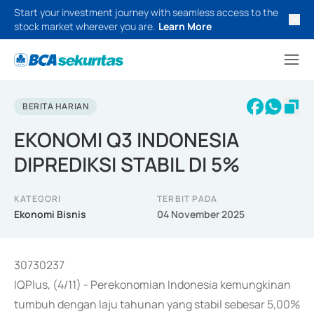
Start your investment journey with seamless access to the
stock market wherever you are.
Learn More
BERITA HARIAN
EKONOMI Q3 INDONESIA
DIPREDIKSI STABIL DI 5%
KATEGORI
TERBIT PADA
Ekonomi Bisnis
04 November 2025
30730237
IQPlus, (4/11) - Perekonomian Indonesia kemungkinan
tumbuh dengan laju tahunan yang stabil sebesar 5,00%