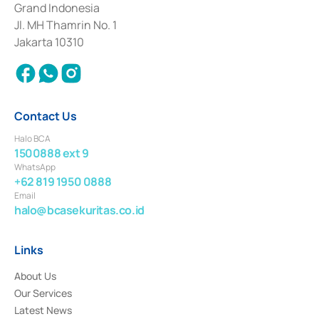
Grand Indonesia
2017 and other business licenses from Bank Indonesia as a Supporting
Institution for the Issuance, Transaction, and Administration and
Jl. MH Thamrin No. 1
Settlement of Commercial Paper Transactions whose license was issued in
Jakarta 10310
2018.
Contact Us
Halo BCA
1500888 ext 9
WhatsApp
+62 819 1950 0888
Email
halo@bcasekuritas.co.id
Links
About Us
Our Services
Latest News