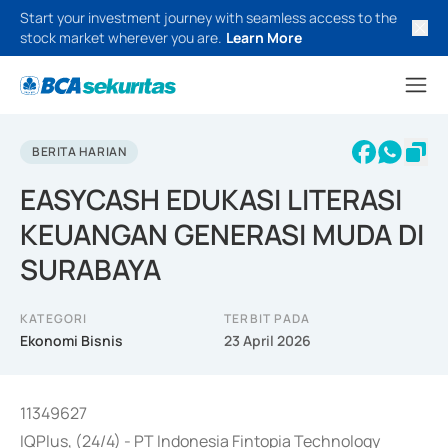
Start your investment journey with seamless access to the
stock market wherever you are.
Learn More
BERITA HARIAN
EASYCASH EDUKASI LITERASI
KEUANGAN GENERASI MUDA DI
SURABAYA
KATEGORI
TERBIT PADA
Ekonomi Bisnis
23 April 2026
11349627
IQPlus, (24/4) - PT Indonesia Fintopia Technology