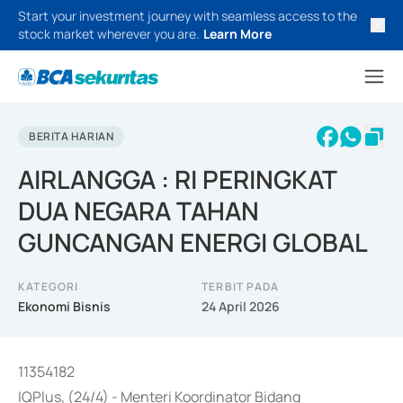
Start your investment journey with seamless access to the
stock market wherever you are.
Learn More
BERITA HARIAN
AIRLANGGA : RI PERINGKAT
DUA NEGARA TAHAN
GUNCANGAN ENERGI GLOBAL
KATEGORI
TERBIT PADA
Ekonomi Bisnis
24 April 2026
11354182
IQPlus, (24/4) - Menteri Koordinator Bidang