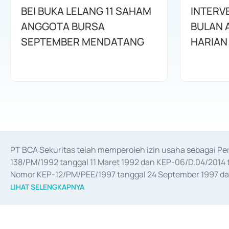
BEI BUKA LELANG 11 SAHAM
INTERV
ANGGOTA BURSA
BULAN 
SEPTEMBER MENDATANG
HARIAN
PT BCA Sekuritas telah memperoleh izin usaha sebagai P
138/PM/1992 tanggal 11 Maret 1992 dan KEP-06/D.04/2014 t
Nomor KEP-12/PM/PEE/1997 tanggal 24 September 1997 dan 
merger, akuisisi, divestasi, dan 
join venture
 berdasarkan su
LIHAT SELENGKAPNYA
dari Bank Indonesia antara lain sebagai Perantara Pelaksan
Bank Indonesia sebagai Lembaga Pendukung Penerbitan, Tr
tahun 2018.