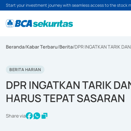
Start your investment journey with seamless access to the stock 
Beranda
/
Kabar Terbaru
/
Berita
/
DPR INGATKAN TARIK DAN
BERITA HARIAN
DPR INGATKAN TARIK DA
HARUS TEPAT SASARAN
Share via