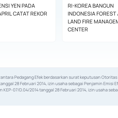
ENSI YEN PADA
RI-KOREA BANGUN
APRIL CATAT REKOR
INDONESIA FOREST
LAND FIRE MANAGE
CENTER
erantara Pedagang Efek berdasarkan surat keputusan Otorit
anggal 28 Februari 2014, izin usaha sebagai Penjamin Emisi E
KEP-07/D.04/2014 tanggal 28 Februari 2014, izin usaha sebag
rat keputusan Otoritas Jasa Keuangan Nomor S-67/PM.21/2017 t
aan Transaksi Sertifikat Deposito di Pasar Uang yang izinnya d
ansaksi, serta Penatausahaan dan Penyelesaian Transaksi Sur