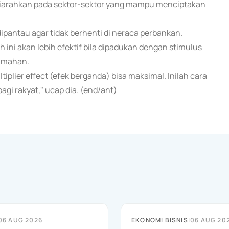
iarahkan pada sektor-sektor yang mampu menciptakan
ipantau agar tidak berhenti di neraca perbankan.
ini akan lebih efektif bila dipadukan dengan stimulus
rumahan.
plier effect (efek berganda) bisa maksimal. Inilah cara
i rakyat," ucap dia. (end/ant)
06 AUG 2026
EKONOMI BISNIS
|
06 AUG 20