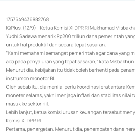
1757649436882768
IQPlus, (12/9) - Ketua Komisi XI DPR RI Mukhamad Misba
Yudhi Sadewa menarik Rp200 triliun dana pemerintah yang
untuk hal produktif dan secara tepat sasaran.
"Kami memahami semangat pemerintah agar dana yang meng
ada pada penyaluran yang tepat sasaran," kata Misbakhun 
Menurut dia, kebijakan itu tidak boleh berhenti pada pena
instrumen moneter BI.
Oleh sebab itu, dia menilai perlu koordinasi erat antara K
moneter selaras, yakni menjaga inflasi dan stabilitas nila
masuk ke sektor riil.
Lebih lanjut, ketua komisi urusan keuangan tersebut men
Komisi XI DPR RI.
Pertama, penargetan. Menurut dia, penempatan dana henda