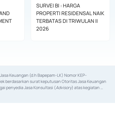
SURVEI BI : HARGA
 AND
PROPERTI RESIDENSAL NAIK
MENT
TERBATAS DI TRIWULAN II
2026
as Jasa Keuangan (d.h Bapepam-LK) Nomor KEP-
fek berdasarkan surat keputusan Otoritas Jasa Keuangan 
ai penyedia Jasa Konsultasi (
Advisory
) atas kegiatan 
anggal 3 Februari 2017, dan beberapa izin usaha lainnya 
iterbitkan pada tahun 2017 dan izin usaha lainnya dari 
at Berharga Komersial yang izinnya diterbitkan pada 