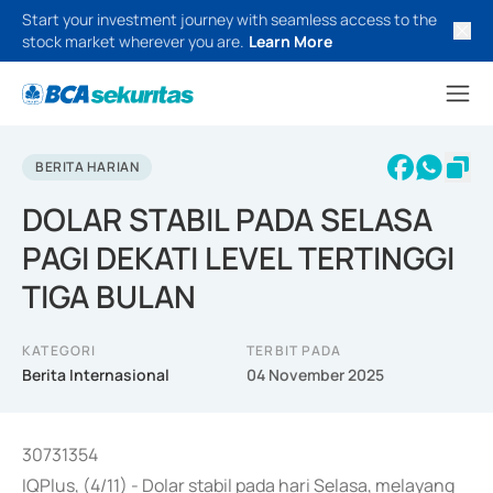
Start your investment journey with seamless access to the
stock market wherever you are.
Learn More
BERITA HARIAN
DOLAR STABIL PADA SELASA
PAGI DEKATI LEVEL TERTINGGI
TIGA BULAN
KATEGORI
TERBIT PADA
Berita Internasional
04 November 2025
30731354
IQPlus, (4/11) - Dolar stabil pada hari Selasa, melayang