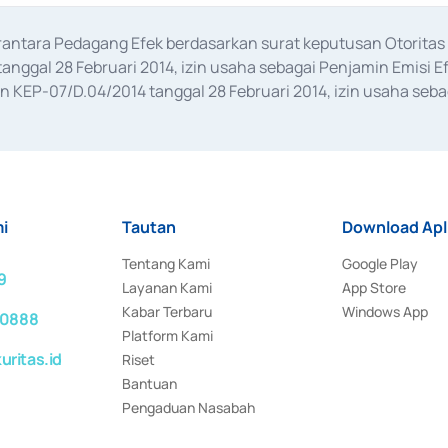
erantara Pedagang Efek berdasarkan surat keputusan Otorit
anggal 28 Februari 2014, izin usaha sebagai Penjamin Emisi E
KEP-07/D.04/2014 tanggal 28 Februari 2014, izin usaha sebag
rat keputusan Otoritas Jasa Keuangan Nomor S-67/PM.21/2017 t
aan Transaksi Sertifikat Deposito di Pasar Uang yang izinnya d
ansaksi, serta Penatausahaan dan Penyelesaian Transaksi Sur
i
Tautan
Download Apl
Tentang Kami
Google Play
9
Layanan Kami
App Store
Kabar Terbaru
Windows App
 0888
Platform Kami
ritas.id
Riset
Bantuan
Pengaduan Nasabah