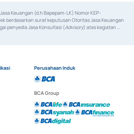
as Jasa Keuangan (d.h Bapepam-LK) Nomor KEP-
fek berdasarkan surat keputusan Otoritas Jasa Keuangan 
ai penyedia Jasa Konsultasi (
Advisory
) atas kegiatan 
anggal 3 Februari 2017, dan beberapa izin usaha lainnya 
iterbitkan pada tahun 2017 dan izin usaha lainnya dari 
at Berharga Komersial yang izinnya diterbitkan pada 
ikasi
Perusahaan Induk
BCA Group