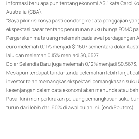
informasi baru apa pun tentang ekonomi AS," kata Carol K
Australia (CBA).
"Saya pikir risikonya pasti condong ke data penggajian ya
ekspektasi pasar tentang penurunan suku bunga FOMC pa
Pergerakan mata uang melemah pada awal perdagangan Asia
euro melemah 0,11% menjadi $1,1607 sementara dolar Aus
lalu dan melemah 0,15% menjadi $0,6527.
Dolar Selandia Baru juga melemah 0,12% menjadi $0,5673, s
Meskipun terdapat tanda-tanda pelemahan lebih lanjut dal
investor telah memangkas ekspektasi pemangkasan suku 
kesenjangan dalam data ekonomi akan menunda atau bahk
Pasar kini memperkirakan peluang pemangkasan suku bung
turun dari lebih dari 60% di awal bulan ini. (end/Reuters)