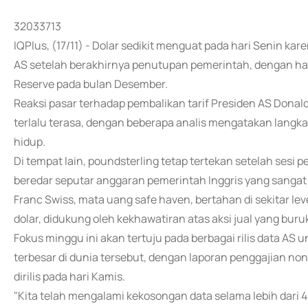
32033713
IQPlus, (17/11) - Dolar sedikit menguat pada hari Senin kar
AS setelah berakhirnya penutupan pemerintah, dengan ha
Reserve pada bulan Desember.
Reaksi pasar terhadap pembalikan tarif Presiden AS Donal
terlalu terasa, dengan beberapa analis mengatakan langk
hidup.
Di tempat lain, poundsterling tetap tertekan setelah sesi
beredar seputar anggaran pemerintah Inggris yang sangat
Franc Swiss, mata uang safe haven, bertahan di sekitar leve
dolar, didukung oleh kekhawatiran atas aksi jual yang buru
Fokus minggu ini akan tertuju pada berbagai rilis data A
terbesar di dunia tersebut, dengan laporan penggajian n
dirilis pada hari Kamis.
"Kita telah mengalami kekosongan data selama lebih dari 40 