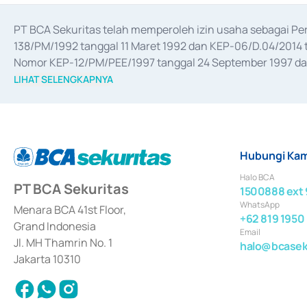
PT BCA Sekuritas telah memperoleh izin usaha sebagai P
138/PM/1992 tanggal 11 Maret 1992 dan KEP-06/D.04/2014 t
Nomor KEP-12/PM/PEE/1997 tanggal 24 September 1997 dan 
merger, akuisisi, divestasi, dan 
join venture
 berdasarkan su
LIHAT SELENGKAPNYA
dari Bank Indonesia antara lain sebagai Perantara Pelaksan
Bank Indonesia sebagai Lembaga Pendukung Penerbitan, Tr
tahun 2018.
Hubungi Kam
Halo BCA
PT BCA Sekuritas
1500888 ext 
WhatsApp
Menara BCA 41st Floor,
+62 819 1950
Grand Indonesia
Email
Jl. MH Thamrin No. 1
halo@bcaseku
Jakarta 10310