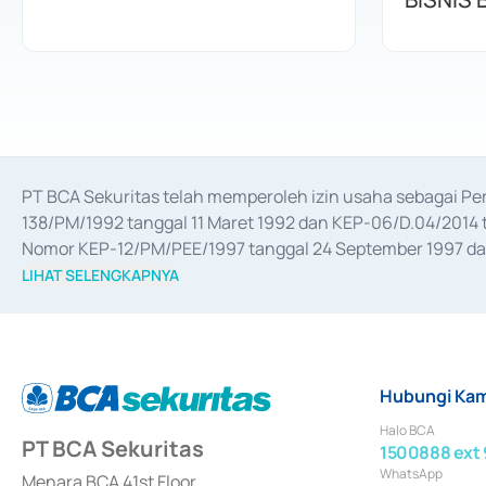
PT BCA Sekuritas telah memperoleh izin usaha sebagai P
138/PM/1992 tanggal 11 Maret 1992 dan KEP-06/D.04/2014 t
Nomor KEP-12/PM/PEE/1997 tanggal 24 September 1997 dan 
merger, akuisisi, divestasi, dan 
join venture
 berdasarkan su
LIHAT SELENGKAPNYA
dari Bank Indonesia antara lain sebagai Perantara Pelaksan
Bank Indonesia sebagai Lembaga Pendukung Penerbitan, Tr
tahun 2018.
Hubungi Kam
Halo BCA
PT BCA Sekuritas
1500888 ext 
WhatsApp
Menara BCA 41st Floor,