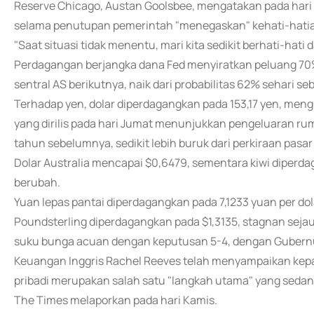
Reserve Chicago, Austan Goolsbee, mengatakan pada hari
selama penutupan pemerintah "menegaskan" kehati-hatia
"Saat situasi tidak menentu, mari kita sedikit berhati-hat
Perdagangan berjangka dana Fed menyiratkan peluang 7
sentral AS berikutnya, naik dari probabilitas 62% sehari
Terhadap yen, dolar diperdagangkan pada 153,17 yen, meng
yang dirilis pada hari Jumat menunjukkan pengeluaran ru
tahun sebelumnya, sedikit lebih buruk dari perkiraan pasar
Dolar Australia mencapai $0,6479, sementara kiwi diperd
berubah.
Yuan lepas pantai diperdagangkan pada 7,1233 yuan per dol
Poundsterling diperdagangkan pada $1,3135, stagnan seja
suku bunga acuan dengan keputusan 5-4, dengan Gubernu
Keuangan Inggris Rachel Reeves telah menyampaikan kep
pribadi merupakan salah satu "langkah utama" yang seda
The Times melaporkan pada hari Kamis.