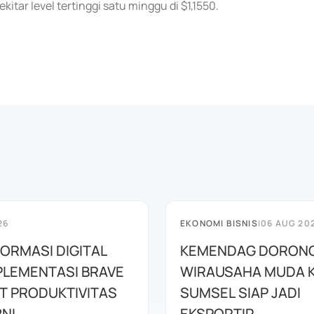
kitar level tertinggi satu minggu di $1,1550.
26
EKONOMI BISNIS
|
06 AUG 20
ORMASI DIGITAL
KEMENDAG DORON
PLEMENTASI BRAVE
WIRAUSAHA MUDA 
T PRODUKTIVITAS
SUMSEL SIAP JADI
BNI
EKSPORTIR