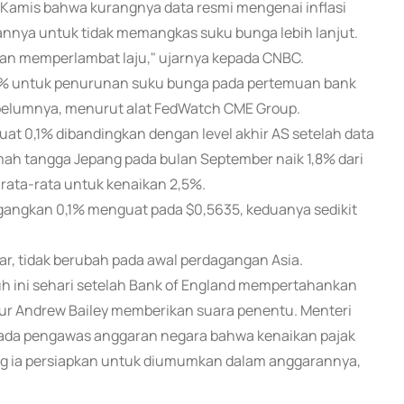
 Kamis bahwa kurangnya data resmi mengenai inflasi
nnya untuk tidak memangkas suku bunga lebih lanjut.
i dan memperlambat laju," ujarnya kepada CNBC.
0% untuk penurunan suku bunga pada pertemuan bank
 sebelumnya, menurut alat FedWatch CME Group.
uat 0,1% dibandingkan dengan level akhir AS setelah data
mah tangga Jepang pada bulan September naik 1,8% dari
 rata-rata untuk kenaikan 2,5%.
agangkan 0,1% menguat pada $0,5635, keduanya sedikit
ar, tidak berubah pada awal perdagangan Asia.
uh ini sehari setelah Bank of England mempertahankan
r Andrew Bailey memberikan suara penentu. Menteri
ada pengawas anggaran negara bahwa kenaikan pajak
ng ia persiapkan untuk diumumkan dalam anggarannya,