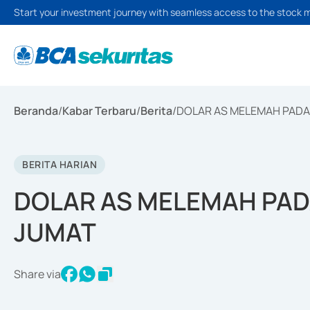
Start your investment journey with seamless access to the stock 
Beranda
/
Kabar Terbaru
/
Berita
/
DOLAR AS MELEMAH PAD
BERITA HARIAN
DOLAR AS MELEMAH PA
JUMAT
Share via