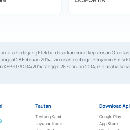
erantara Pedagang Efek berdasarkan surat keputusan Otorit
anggal 28 Februari 2014, izin usaha sebagai Penjamin Emisi E
KEP-07/D.04/2014 tanggal 28 Februari 2014, izin usaha sebag
rat keputusan Otoritas Jasa Keuangan Nomor S-67/PM.21/2017 t
aan Transaksi Sertifikat Deposito di Pasar Uang yang izinnya d
ansaksi, serta Penatausahaan dan Penyelesaian Transaksi Sur
i
Tautan
Download Apl
Tentang Kami
Google Play
9
Layanan Kami
App Store