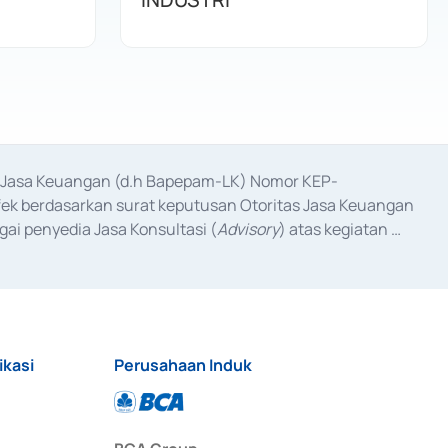
as Jasa Keuangan (d.h Bapepam-LK) Nomor KEP-
fek berdasarkan surat keputusan Otoritas Jasa Keuangan 
ai penyedia Jasa Konsultasi (
Advisory
) atas kegiatan 
anggal 3 Februari 2017, dan beberapa izin usaha lainnya 
iterbitkan pada tahun 2017 dan izin usaha lainnya dari 
at Berharga Komersial yang izinnya diterbitkan pada 
ikasi
Perusahaan Induk