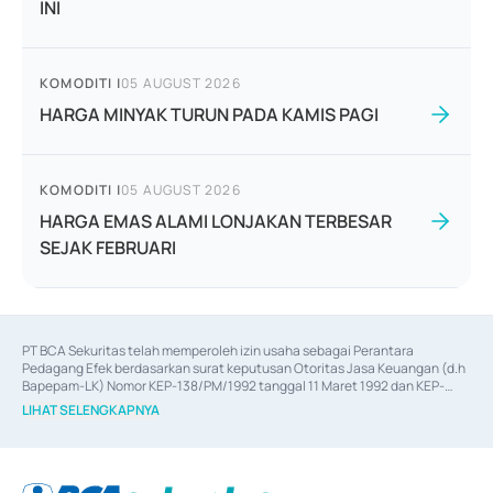
INI
KOMODITI
|
05 AUGUST 2026
HARGA MINYAK TURUN PADA KAMIS PAGI
KOMODITI
|
05 AUGUST 2026
HARGA EMAS ALAMI LONJAKAN TERBESAR
SEJAK FEBRUARI
PT BCA Sekuritas telah memperoleh izin usaha sebagai Perantara 
Pedagang Efek berdasarkan surat keputusan Otoritas Jasa Keuangan (d.h 
Bapepam-LK) Nomor KEP-138/PM/1992 tanggal 11 Maret 1992 dan KEP-
06/D.04/2014 tanggal 28 Februari 2014, izin usaha sebagai Penjamin Emisi 
LIHAT SELENGKAPNYA
Efek berdasarkan surat keputusan Otoritas Jasa Keuangan Nomor KEP-
12/PM/PEE/1997 tanggal 24 September 1997 dan KEP-07/D.04/2014 
tanggal 28 Februari 2014, izin usaha sebagai penyedia Jasa Konsultasi 
(
Advisory
) atas kegiatan merger, akuisisi, divestasi, dan 
join venture
berdasarkan surat keputusan Otoritas Jasa Keuangan Nomor S-