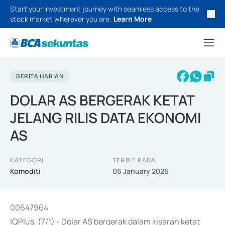
Start your investment journey with seamless access to the
stock market wherever you are.
Learn More
BERITA HARIAN
DOLAR AS BERGERAK KETAT
JELANG RILIS DATA EKONOMI
AS
KATEGORI
TERBIT PADA
Komoditi
06 January 2026
00647964
IQPlus, (7/1) - Dolar AS bergerak dalam kisaran ketat