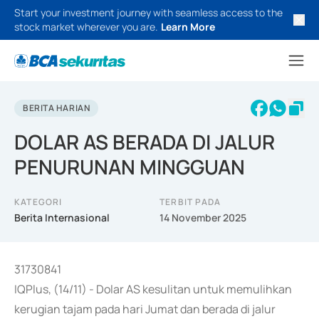
Start your investment journey with seamless access to the
stock market wherever you are.
Learn More
BERITA HARIAN
DOLAR AS BERADA DI JALUR
PENURUNAN MINGGUAN
KATEGORI
TERBIT PADA
Berita Internasional
14 November 2025
31730841
IQPlus, (14/11) - Dolar AS kesulitan untuk memulihkan
kerugian tajam pada hari Jumat dan berada di jalur