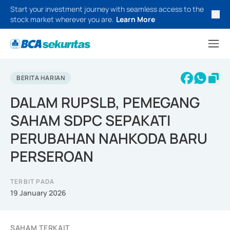
Start your investment journey with seamless access to the
stock market wherever you are.
Learn More
BERITA HARIAN
DALAM RUPSLB, PEMEGANG
SAHAM SDPC SEPAKATI
PERUBAHAN NAHKODA BARU
PERSEROAN
TERBIT PADA
19 January 2026
SAHAM TERKAIT