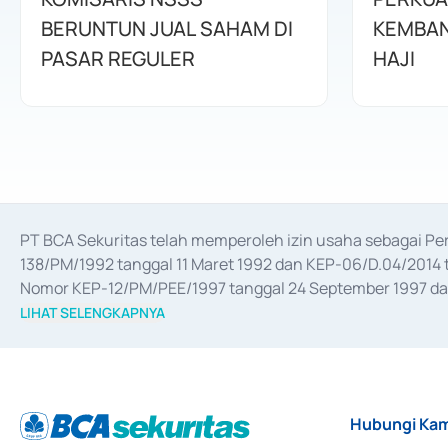
BERUNTUN JUAL SAHAM DI
KEMBAN
PASAR REGULER
HAJI
PT BCA Sekuritas telah memperoleh izin usaha sebagai P
138/PM/1992 tanggal 11 Maret 1992 dan KEP-06/D.04/2014 t
Nomor KEP-12/PM/PEE/1997 tanggal 24 September 1997 dan 
merger, akuisisi, divestasi, dan 
join venture
 berdasarkan su
LIHAT SELENGKAPNYA
dari Bank Indonesia antara lain sebagai Perantara Pelaksan
Bank Indonesia sebagai Lembaga Pendukung Penerbitan, Tr
tahun 2018.
Hubungi Kam