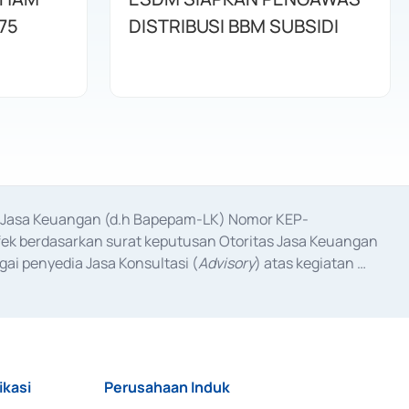
75
DISTRIBUSI BBM SUBSIDI
as Jasa Keuangan (d.h Bapepam-LK) Nomor KEP-
fek berdasarkan surat keputusan Otoritas Jasa Keuangan 
ai penyedia Jasa Konsultasi (
Advisory
) atas kegiatan 
anggal 3 Februari 2017, dan beberapa izin usaha lainnya 
iterbitkan pada tahun 2017 dan izin usaha lainnya dari 
at Berharga Komersial yang izinnya diterbitkan pada 
ikasi
Perusahaan Induk