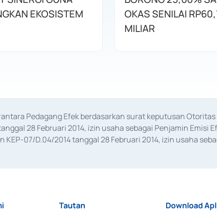
GKAN EKOSISTEM
OKAS SENILAI RP60,
MILIAR
erantara Pedagang Efek berdasarkan surat keputusan Otorit
anggal 28 Februari 2014, izin usaha sebagai Penjamin Emisi E
KEP-07/D.04/2014 tanggal 28 Februari 2014, izin usaha sebag
rat keputusan Otoritas Jasa Keuangan Nomor S-67/PM.21/2017 t
aan Transaksi Sertifikat Deposito di Pasar Uang yang izinnya d
ansaksi, serta Penatausahaan dan Penyelesaian Transaksi Sur
i
Tautan
Download Apl