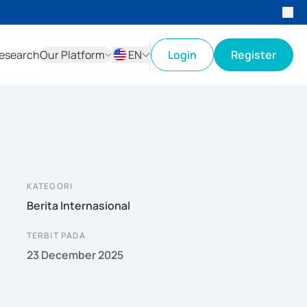
esearch
Our Platform
EN
Login
Register
ID
EN
KATEGORI
Berita Internasional
TERBIT PADA
23 December 2025