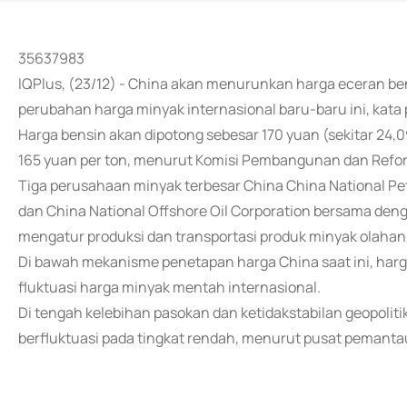
35637983
IQPlus, (23/12) - China akan menurunkan harga eceran be
perubahan harga minyak internasional baru-baru ini, kata 
Harga bensin akan dipotong sebesar 170 yuan (sekitar 24,09
165 yuan per ton, menurut Komisi Pembangunan dan Refor
Tiga perusahaan minyak terbesar China China National Pe
dan China National Offshore Oil Corporation bersama denga
mengatur produksi dan transportasi produk minyak olahan
Di bawah mekanisme penetapan harga China saat ini, har
fluktuasi harga minyak mentah internasional.
Di tengah kelebihan pasokan dan ketidakstabilan geopoliti
berfluktuasi pada tingkat rendah, menurut pusat pemant