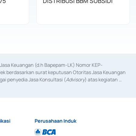
75
DISTRIBUSI BBM SUBSIDI
as Jasa Keuangan (d.h Bapepam-LK) Nomor KEP-
fek berdasarkan surat keputusan Otoritas Jasa Keuangan 
ai penyedia Jasa Konsultasi (
Advisory
) atas kegiatan 
anggal 3 Februari 2017, dan beberapa izin usaha lainnya 
iterbitkan pada tahun 2017 dan izin usaha lainnya dari 
at Berharga Komersial yang izinnya diterbitkan pada 
ikasi
Perusahaan Induk