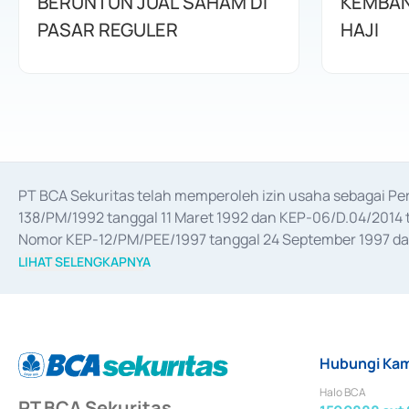
BERUNTUN JUAL SAHAM DI
KEMBAN
PASAR REGULER
HAJI
PT BCA Sekuritas telah memperoleh izin usaha sebagai P
138/PM/1992 tanggal 11 Maret 1992 dan KEP-06/D.04/2014 t
Nomor KEP-12/PM/PEE/1997 tanggal 24 September 1997 dan 
merger, akuisisi, divestasi, dan 
join venture
 berdasarkan su
LIHAT SELENGKAPNYA
dari Bank Indonesia antara lain sebagai Perantara Pelaksan
Bank Indonesia sebagai Lembaga Pendukung Penerbitan, Tr
tahun 2018.
Hubungi Kam
Halo BCA
PT BCA Sekuritas