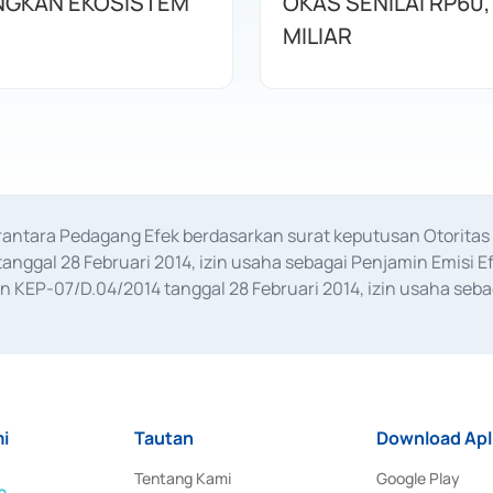
GKAN EKOSISTEM
OKAS SENILAI RP60,
MILIAR
erantara Pedagang Efek berdasarkan surat keputusan Otorit
anggal 28 Februari 2014, izin usaha sebagai Penjamin Emisi E
KEP-07/D.04/2014 tanggal 28 Februari 2014, izin usaha sebag
rat keputusan Otoritas Jasa Keuangan Nomor S-67/PM.21/2017 t
aan Transaksi Sertifikat Deposito di Pasar Uang yang izinnya d
ansaksi, serta Penatausahaan dan Penyelesaian Transaksi Sur
i
Tautan
Download Apl
Tentang Kami
Google Play