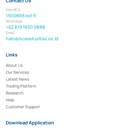
Contact Us
Halo BCA
1500888 ext 9
WhatsApp
+62 819 1950 0888
Email
halo@bcasekuritas.co.id
Links
About Us
Our Services
Latest News
Trading Platform
Research
Help
Customer Support
Download Application