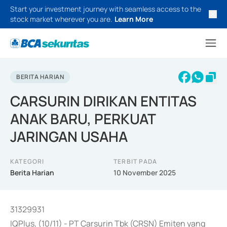
Start your investment journey with seamless access to the
stock market wherever you are.
Learn More
BERITA HARIAN
CARSURIN DIRIKAN ENTITAS
ANAK BARU, PERKUAT
JARINGAN USAHA
KATEGORI
TERBIT PADA
Berita Harian
10 November 2025
31329931
IQPlus, (10/11) - PT Carsurin Tbk (CRSN) Emiten yang